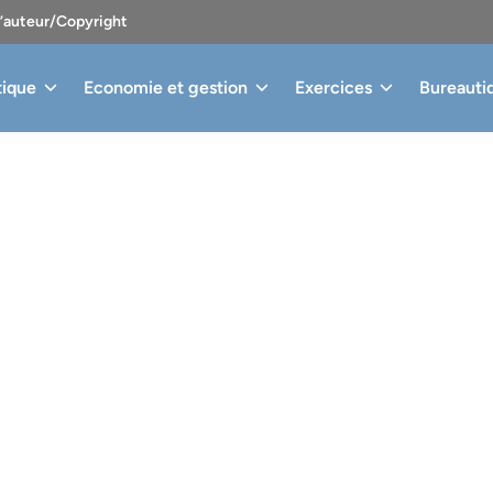
d’auteur/Copyright
tique
Economie et gestion
Exercices
Bureauti