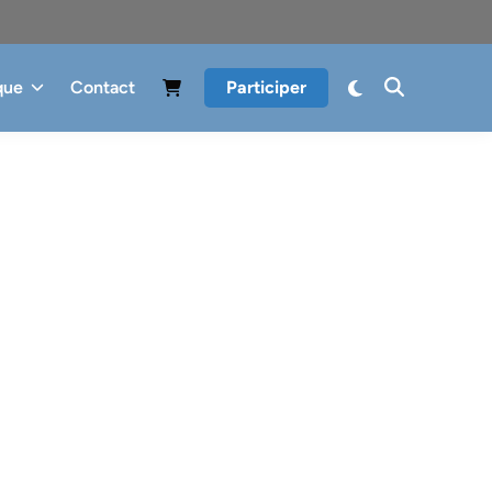
que
Contact
Participer