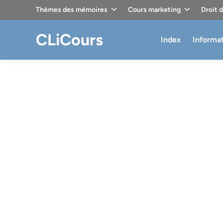
Skip
Thèmes des mémoires
Cours marketing
Droit 
to
content
CLiCours
Index
Informa