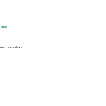
IENNE
t marginalisation