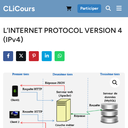
Skip
CLiCours
Mai
Participer
to
Men
content
L’INTERNET PROTOCOL VERSION 4
(IPv4)