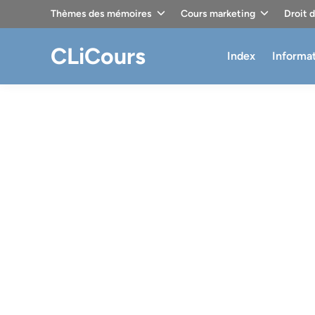
Skip
Thèmes des mémoires
Cours marketing
Droit 
to
content
CLiCours
Index
Informa