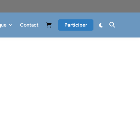
que
Contact
Participer