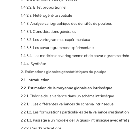
1.4.2.2. Effet proportionnel
1.4.2.3. Hétérogénéité spatiale
1.4.3. Analyse variographique des densités de poulpes
1.4.3.1. Considérations générales
1.4.3.2. Les variogrammes expérimentaux
1.4.3.3. Les covariogrammes expérimentaux
1.4.3.4. Les modèles de variogramme et de covariogramme théo
1.4.4. Synthèse
2. Estimations globales géostatistiques du poulpe
2.1. Introduction
2.2. Estimation de la moyenne globale en intrinsèque
2.2.1. Théorie de la variance dans un schéma intrinsèque
2.2.1.1. Les différentes variances du schéma intrinsèque
2.2.1.2. Les formulations particulières de la variance d’estimation
2.2.1.3. Passage à un modèle de FA quasi-intrinsèque avec effet
2.2.2. Cas d’applications