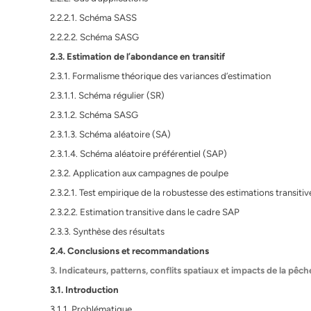
2.2.2.1. Schéma SASS
2.2.2.2. Schéma SASG
2.3. Estimation de l’abondance en transitif
2.3.1. Formalisme théorique des variances d’estimation
2.3.1.1. Schéma régulier (SR)
2.3.1.2. Schéma SASG
2.3.1.3. Schéma aléatoire (SA)
2.3.1.4. Schéma aléatoire préférentiel (SAP)
2.3.2. Application aux campagnes de poulpe
2.3.2.1. Test empirique de la robustesse des estimations transit
2.3.2.2. Estimation transitive dans le cadre SAP
2.3.3. Synthèse des résultats
2.4. Conclusions et recommandations
3. Indicateurs, patterns, conflits spatiaux et impacts de la pêch
3.1. Introduction
3.1.1. Problématique