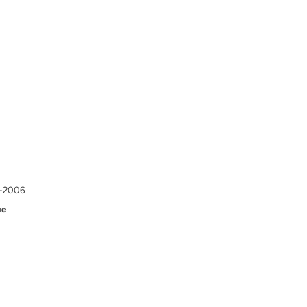
98-2006
ue