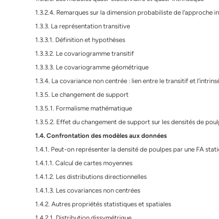
1.3.2.4. Remarques sur la dimension probabiliste de l’approche i
1.3.3. La représentation transitive
1.3.3.1. Définition et hypothèses
1.3.3.2. Le covariogramme transitif
1.3.3.3. Le covariogramme géométrique
1.3.4. La covariance non centrée : lien entre le transitif et l’intrin
1.3.5. Le changement de support
1.3.5.1. Formalisme mathématique
1.3.5.2. Effet du changement de support sur les densités de pou
1.4. Confrontation des modèles aux données
1.4.1. Peut-on représenter la densité de poulpes par une FA stati
1.4.1.1. Calcul de cartes moyennes
1.4.1.2. Les distributions directionnelles
1.4.1.3. Les covariances non centrées
1.4.2. Autres propriétés statistiques et spatiales
1.4.2.1. Distribution dissymétrique