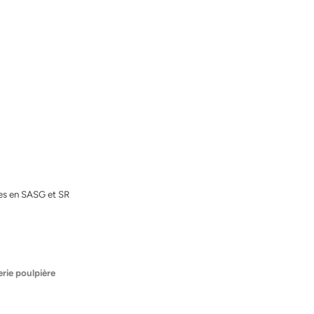
ives en SASG et SR
erie poulpière