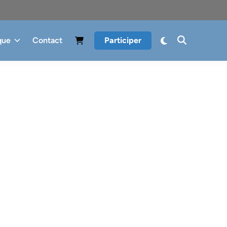
que
Contact
Participer