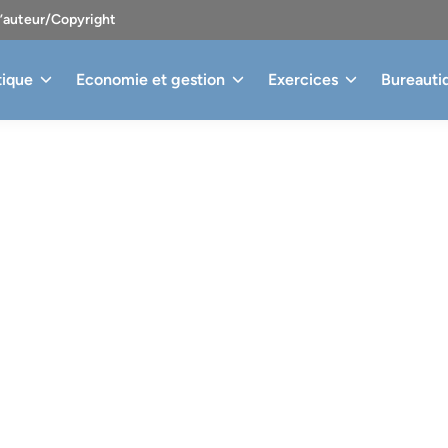
d’auteur/Copyright
tique
Economie et gestion
Exercices
Bureauti