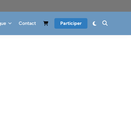
que
Contact
Participer