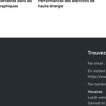
vertèbres dans les
Performances des électrons de
graphiques
haute énergie
Trouvez
Par email :
En visitant
https://ww
Par numéro
Horaires
Lundi-ven
Samedi et