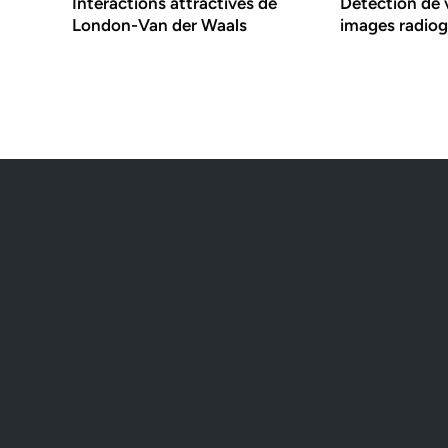
Interactions attractives de
Détection de 
London-Van der Waals
images radio