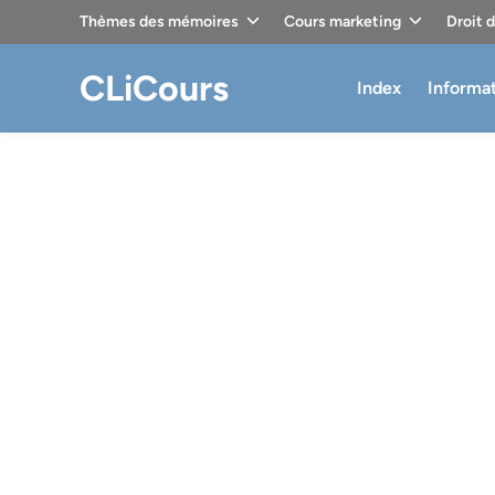
Skip
Thèmes des mémoires
Cours marketing
Droit 
to
content
CLiCours
Index
Informa