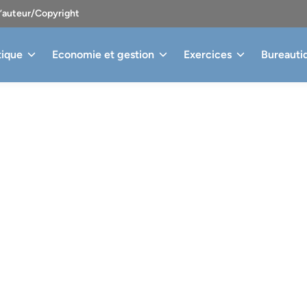
d’auteur/Copyright
tique
Economie et gestion
Exercices
Bureauti