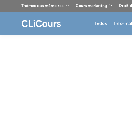
Skip
Thèmes des mémoires
Cours marketing
Droit 
to
content
CLiCours
Index
Informa