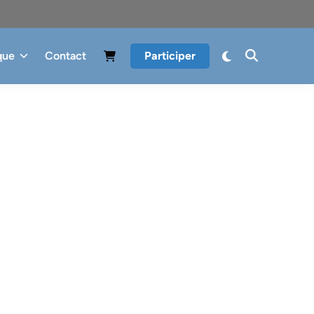
que
Contact
Participer