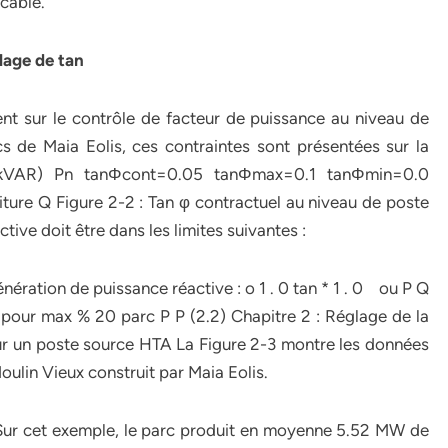
 câble.
glage de tan
nt sur le contrôle de facteur de puissance au niveau de
s de Maia Eolis, ces contraintes sont présentées sur la
kVAR) Pn tanΦcont=0.05 tanΦmax=0.1 tanΦmin=0.0
ture Q Figure 2-2 : Tan φ contractuel au niveau de poste
ctive doit être dans les limites suivantes :
ération de puissance réactive : o 1 . 0 tan * 1 . 0 ou P Q
pour max % 20 parc P P (2.2) Chapitre 2 : Réglage de la
ur un poste source HTA La Figure 2-3 montre les données
oulin Vieux construit par Maia Eolis.
 Sur cet exemple, le parc produit en moyenne 5.52 MW de