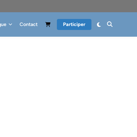
que
Contact
Participer