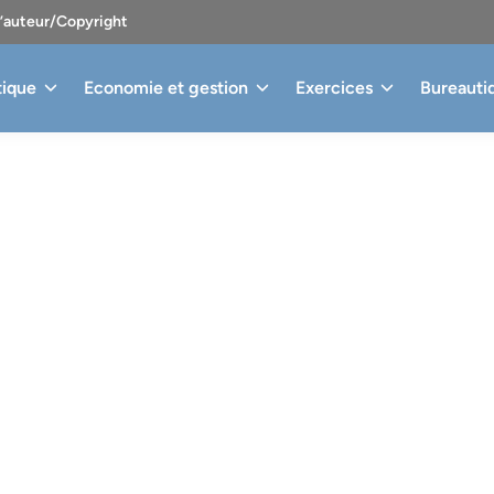
d’auteur/Copyright
tique
Economie et gestion
Exercices
Bureauti