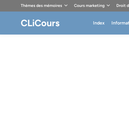
Skip
Thèmes des mémoires
Cours marketing
Droit 
to
content
CLiCours
Index
Informa