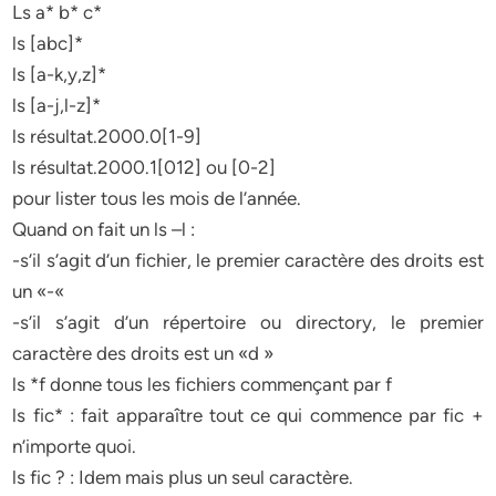
Ls a* b* c*
ls [abc]*
ls [a-k,y,z]*
ls [a-j,l-z]*
ls résultat.2000.0[1-9]
ls résultat.2000.1[012] ou [0-2]
pour lister tous les mois de l’année.
Quand on fait un ls –l :
-s’il s’agit d’un fichier, le premier caractère des droits est
un «-«
-s’il s’agit d’un répertoire ou directory, le premier
caractère des droits est un «d »
ls *f donne tous les fichiers commençant par f
ls fic* : fait apparaître tout ce qui commence par fic +
n’importe quoi.
ls fic ? : Idem mais plus un seul caractère.