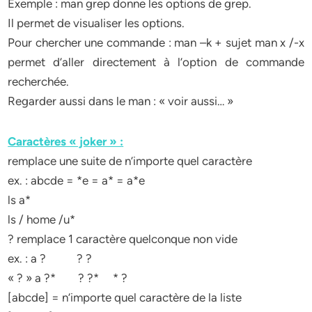
Exemple : man grep donne les options de grep.
Il permet de visualiser les options.
Pour chercher une commande : man –k + sujet man x /-x
permet d’aller directement à l’option de commande
recherchée.
Regarder aussi dans le man : « voir aussi… »
Caractères « joker » :
remplace une suite de n’importe quel caractère
ex. : abcde = *e = a* = a*e
ls a*
ls / home /u*
? remplace 1 caractère quelconque non vide
ex. : a ? ? ?
« ? » a ?* ? ?* * ?
[abcde] = n’importe quel caractère de la liste