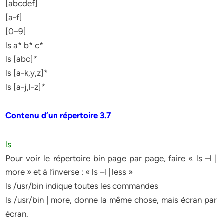
[abcdef]
[a-f]
[0–9]
ls a* b* c*
ls [abc]*
ls [a-k,y,z]*
ls [a-j,l-z]*
Contenu d’un répertoire 3.7
ls
Pour voir le répertoire bin page par page, faire « ls –l |
more » et à l’inverse : « ls –l | less »
ls /usr/bin indique toutes les commandes
ls /usr/bin | more, donne la même chose, mais écran par
écran.