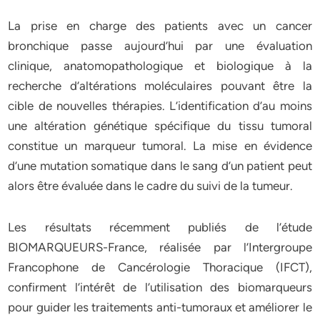
La
prise
en
charge
des
patients
avec
un
cancer
bronchique
passe
aujourd’hui
par
une
évaluation
clinique,
anatomopathologique
et
biologique
à
la
recherche
d’altérations
moléculaires
pouvant
être
la
cible
de
nouvelles
thérapies.
L’identification
d’au
moins
une
altération
génétique
spécifique
du
tissu
tumoral
constitue
un
marqueur
tumoral.
La
mise
en
évidence
d’une
mutation
somatique
dans
le
sang
d’un
patient
peut
alors
être
évaluée
dans
le
cadre
du
suivi
de
la
tumeur.
Les
résultats
récemment
publiés
de
l’étude
BIOMARQUEURS-France,
réalisée
par
l’Intergroupe
Francophone
de
Cancérologie
Thoracique
(IFCT),
confirment
l’intérêt
de
l’utilisation
des
biomarqueurs
pour
guider
les
traitements
anti-tumoraux
et
améliorer
le