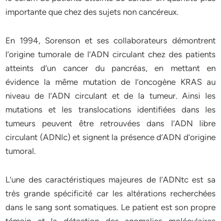
importante
que
chez
des
sujets
non
cancéreux.
En
1994,
Sorenson
et
ses
collaborateurs
démontrent
l’origine
tumorale
de
l’ADN
circulant
chez
des
patients
atteints
d’un
cancer
du
pancréas,
en
mettant
en
évidence
la
même
mutation
de
l’oncogène
KRAS
au
niveau
de
l’ADN
circulant
et
de
la
tumeur.
Ainsi
les
mutations
et
les
translocations
identifiées
dans
les
tumeurs
peuvent
être
retrouvées
dans
l’ADN
libre
circulant
(ADNlc)
et
signent
la
présence
d’ADN
d’origine
tumoral.
L’une
des
caractéristiques
majeures
de
l’ADNtc
est
sa
très
grande
spécificité
car
les
altérations
recherchées
dans
le
sang
sont
somatiques.
Le
patient
est
son
propre