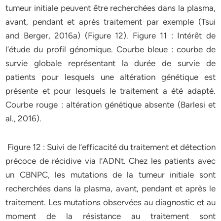
tumeur
initiale
peuvent
être
recherchées
dans
la
plasma,
avant,
pendant
et
après
traitement
par
exemple
(Tsui
and
Berger,
2016a)
(Figure
12).
Figure
11
:
Intérêt
de
l’étude
du
profil
génomique.
Courbe
bleue
:
courbe
de
survie
globale
représentant
la
durée
de
survie
de
patients
pour
lesquels
une
altération
génétique
est
présente
et
pour
lesquels
le
traitement
a
été
adapté.
Courbe
rouge
:
altération
génétique
absente
(Barlesi
et
al.,
2016).
Figure
12
:
Suivi
de
l’efficacité
du
traitement
et
détection
précoce
de
récidive
via
l’ADNt.
Chez
les
patients
avec
un
CBNPC,
les
mutations
de
la
tumeur
initiale
sont
recherchées
dans
la
plasma,
avant,
pendant
et
après
le
traitement.
Les
mutations
observées
au
diagnostic
et
au
moment
de
la
résistance
au
traitement
sont