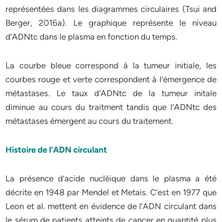
représentées
dans
les
diagrammes
circulaires
(Tsui
and
Berger,
2016a).
Le
graphique
représente
le
niveau
d’ADNtc
dans
le
plasma
en
fonction
du
temps.
La
courbe
bleue
correspond
à
la
tumeur
initiale,
les
courbes
rouge
et
verte
correspondent
à
l’émergence
de
métastases.
Le
taux
d’ADNtc
de
la
tumeur
initale
diminue
au
cours
du
traitment
tandis
que
l’ADNtc
des
métastases
émergent
au
cours
du
traitement.
Histoire de l’ADN circulant
La
présence
d’acide
nucléique
dans
le
plasma
a
été
décrite
en
1948
par
Mendel
et
Metais.
C’est
en
1977
que
Leon
et
al.
mettent
en
évidence
de
l’ADN
circulant
dans
le
sérum
de
patients
atteints
de
cancer
en
quantité
plus