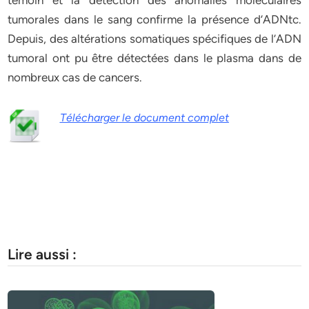
témoin
et
la
détection
des
anomalies
moléculaires
tumorales
dans
le
sang
confirme
la
présence
d’ADNtc.
Depuis,
des
altérations
somatiques
spécifiques
de
l’ADN
tumoral
ont
pu
être
détectées
dans
le
plasma
dans
de
nombreux
cas
de
cancers.
Télécharger le document complet
Lire aussi :