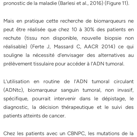
pronostic
de
la
maladie
(Barlesi
et
al.,
2016)
(Figure
11).
Mais
en
pratique
cette
recherche
de
biomarqueurs
ne
peut
être
réalisée
que
chez
10
à
30%
des
patients
en
rechute
(tissu
non
disponible,
nouvelle
biopsie
non
réalisable)
(Ferte
J,
Massard
C,
AACR
2014)
ce
qui
souligne
la
nécessité
d’envisager
des
alternatives
au
prélèvement
tissulaire
pour
accéder
à
l’ADN
tumoral.
L’utilisation
en
routine
de
l’ADN
tumoral
circulant
(ADNtc),
biomarqueur
sanguin
tumoral,
non
invasif,
spécifique,
pourrait
intervenir
dans
le
dépistage,
le
diagnostic,
la
décision
thérapeutique
et
le
suivi
des
patients
atteints
de
cancer.
Chez
les
patients
avec
un
CBNPC,
les
mutations
de
la