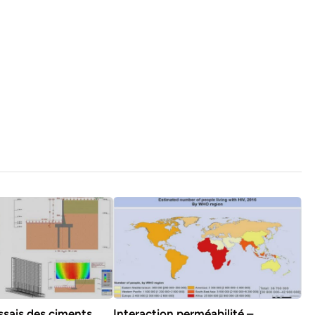
sais des ciments
Interaction perméabilité –