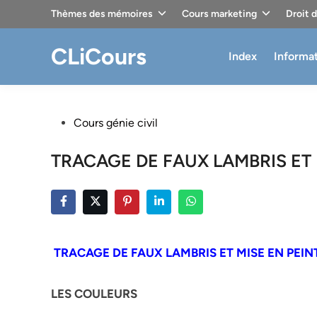
Skip
Thèmes des mémoires
Cours marketing
Droit 
to
content
CLiCours
Index
Informa
Posted
Cours génie civil
in
TRACAGE DE FAUX LAMBRIS ET 
TRACAGE DE FAUX LAMBRIS ET MISE EN PEIN
LES COULEURS