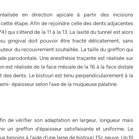
éalisée en direction apicale à partir des incisions
r cette étape. Afin de rejoindre celle des dents adjacentes
4) qui s’étend de la 11 à la 13. La laxité du tunnel est alors
ssu gingival doit pouvoir être tracté délicatement, sans
uteur du recouvrement souhaitée. La taille du greffon qui
nde parodontale. Une anesthésie traçante est réalisée sur
n est réalisée de la face mésiale de la 16 à la face distale
et des dents. Le bistouri est tenu perpendiculairement à la
 demi- épaisseur selon l’axe de la muqueuse palatine.
fin de vérifier son adaptation en largeur, longueur mais
ir un greffon d’épaisseur satisfaisante et uniforme. Le
aux besoins à l’aide d’une lame de bistouri 15c neuve. Un fil