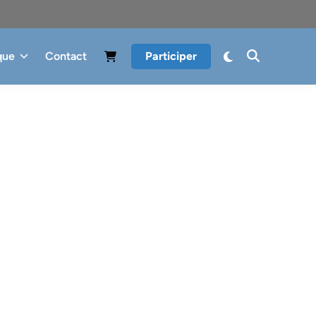
que
Contact
Participer