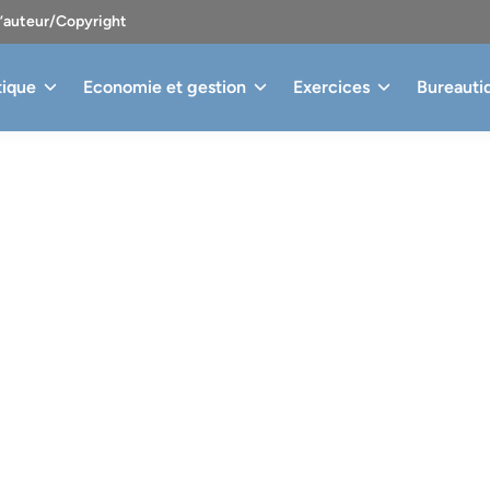
d’auteur/Copyright
tique
Economie et gestion
Exercices
Bureauti