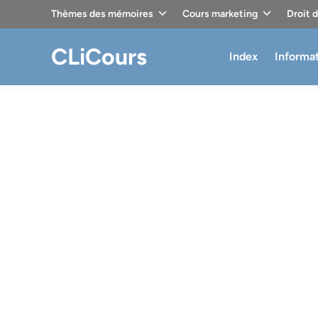
Skip
Thèmes des mémoires
Cours marketing
Droit 
to
content
CLiCours
Index
Informa