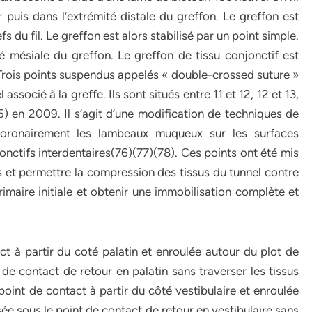
r puis dans l’extrémité distale du greffon. Le greffon est
fs du fil. Le greffon est alors stabilisé par un point simple.
 mésiale du greffon. Le greffon de tissu conjonctif est
Trois points suspendus appelés « double-crossed suture »
associé à la greffe. Ils sont situés entre 11 et 12, 12 et 13,
75) en 2009. Il s’agit d’une modification de techniques de
coronairement les lambeaux muqueux sur les surfaces
jonctifs interdentaires(76)(77)(78). Ces points ont été mis
us et permettre la compression des tissus du tunnel contre
primaire initiale et obtenir une immobilisation complète et
ct à partir du coté palatin et enroulée autour du plot de
 de contact de retour en palatin sans traverser les tissus
point de contact à partir du côté vestibulaire et enroulée
sée sous le point de contact de retour en vestibulaire sans