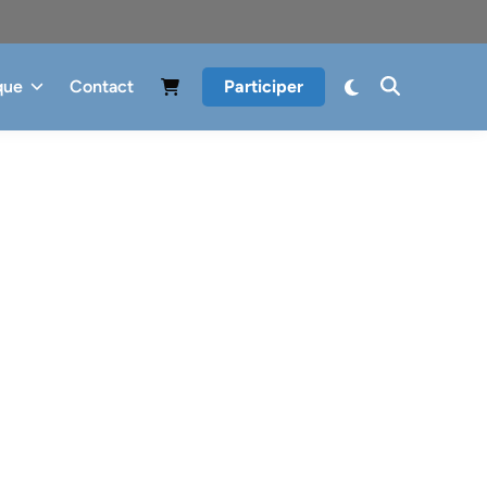
que
Contact
Participer