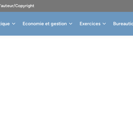
d’auteur/Copyright
tique
Economie et gestion
Exercices
Bureauti