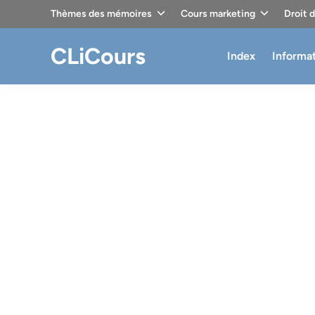
Skip
Thèmes des mémoires
Cours marketing
Droit 
to
content
CLiCours
Index
Informa