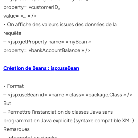
property= »customerID„
value= »… » />
• On affiche des valeurs issues des données de la
requête
– <jsp:getProperty name= »myBean »
property= »bankAccountBalance » />
Création de Beans : jsp:useBean
• Format
– <jsp:useBean id= »name » class= »package.Class » />
But
– Permettre l’instanciation de classes Java sans
programmation Java explicite (syntaxe compatible XML)
Remarques
– Interpretation simple: