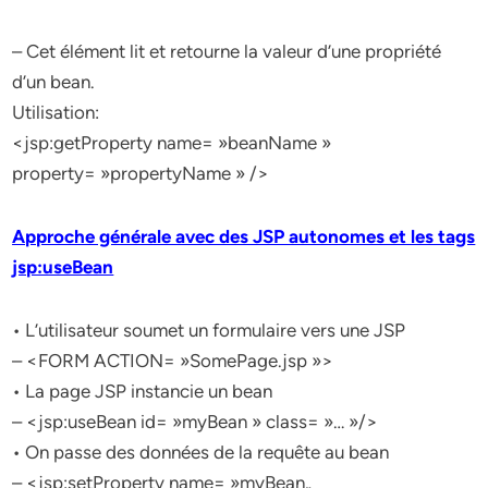
– Cet élément lit et retourne la valeur d’une propriété
d’un bean.
Utilisation:
<jsp:getProperty name= »beanName »
property= »propertyName » />
Approche générale avec des JSP autonomes et les tags
jsp:useBean
• L’utilisateur soumet un formulaire vers une JSP
– <FORM ACTION= »SomePage.jsp »>
• La page JSP instancie un bean
– <jsp:useBean id= »myBean » class= »… »/>
• On passe des données de la requête au bean
– <jsp:setProperty name= »myBean„