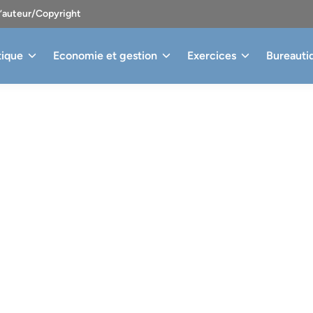
d’auteur/Copyright
tique
Economie et gestion
Exercices
Bureauti