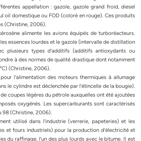
érentes appellation : gazole, gazole grand froid, diesel
oul oil domestique ou FOD (coloré en rouge). Ces produits
s (Christine, 2006).
kérosène alimente les avions équipés de turboréacteurs.
les essences lourdes et le gazole (intervalle de distillation
c plusieurs types d’additifs (additifs antioxydants ou
répondre à des normes de qualité drastique dont notamment
 °C) (Christine, 2006).
s pour l’alimentation des moteurs thermiques à allumage
 le cylindre est déclenchée par l’étincelle de la bougie).
ts de coupes légères du pétrole auxquelles ont été ajoutées
mposés oxygénés. Les supercarburants sont caractérisés
 98 (Christine, 2006).
ent utilisé dans l’industrie (verrerie, papeteries) et les
 et fours industriels) pour la production d’électricité et
s du raffinage, l’un des plus lourds avec le bitume. Il est