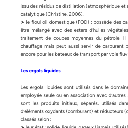
issu des résidus de distillation (atmosphérique et
catalytique (Christine, 2006).
➤ le fioul oïl domestique (FOD) : possède des ca
être mélangé avec des esters d’huiles végétales i
traitement de coupes moyennes du pétrole. Il 
chauffage mais peut aussi servir de carburant p
encore pour les bateaux de transport par voie fluvi
Les ergols liquides
Les ergols liquides sont utilisés dans le doma
employée seule ou en association avec d’autres s
sont les produits initiaux, séparés, utilisés da
d’éléments oxydants (comburant) et réducteurs (c
classés selon :
➤ leur état : solide, liquide, gazeux (jamais utilisés