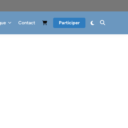
que
Contact
Participer