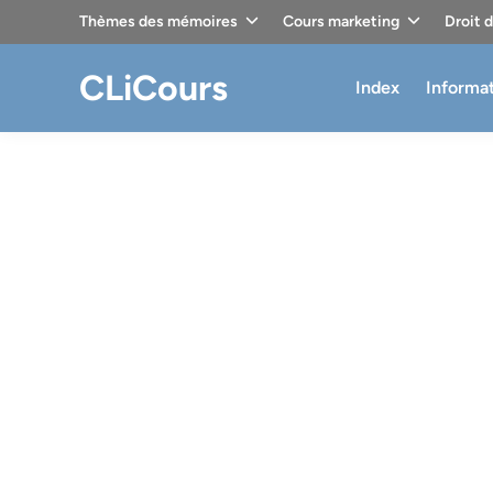
Skip
Thèmes des mémoires
Cours marketing
Droit 
to
content
CLiCours
Index
Informa