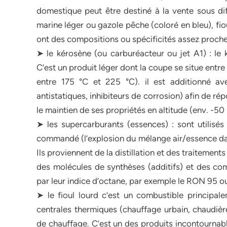
domestique peut être destiné à la vente sous diff
marine léger ou gazole pêche (coloré en bleu), fi
ont des compositions ou spécificités assez proche
➤ le kérosène (ou carburéacteur ou jet A1) : le 
C’est un produit léger dont la coupe se situe entre 
entre 175 °C et 225 °C). il est additionné ave
antistatiques, inhibiteurs de corrosion) afin de 
le maintien de ses propriétés en altitude (env. -50
➤ les supercarburants (essences) : sont utilisé
commandé (l’explosion du mélange air/essence dans
Ils proviennent de la distillation et des traitemen
des molécules de synthèses (additifs) et des co
par leur indice d’octane, par exemple le RON 95 ou
➤ le fioul lourd c’est un combustible principalem
centrales thermiques (chauffage urbain, chaudières
de chauffage. C’est un des produits incontournable