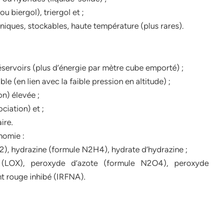
 biergol), triergol et ;
iques, stockables, haute température (plus rares).
éservoirs (plus d’énergie par mètre cube emporté) ;
le (en lien avec la faible pression en altitude) ;
n) élevée ;
ciation) et ;
ire.
nomie :
2), hydrazine (formule N2H4), hydrate d’hydrazine ;
(LOX), peroxyde d’azote (formule N2O4), peroxyde
t rouge inhibé (IRFNA).