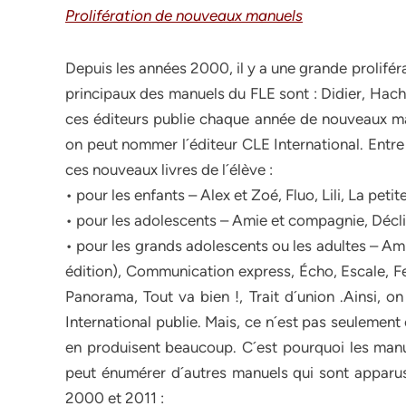
Prolifération de nouveaux manuels
Depuis les années 2000, il y a une grande prolifé
principaux des manuels du FLE sont : Didier, Hach
ces éditeurs publie chaque année de nouveaux man
on peut nommer l´éditeur CLE International. Entre
ces nouveaux livres de l´élève :
• pour les enfants – Alex et Zoé, Fluo, Lili, La peti
• pour les adolescents – Amie et compagnie, Déclic,
• pour les grands adolescents ou les adultes – Am
édition), Communication express, Écho, Escale, Fest
Panorama, Tout va bien !, Trait d´union .Ainsi,
International publie. Mais, ce n´est pas seulement 
en produisent beaucoup. C´est pourquoi les manu
peut énumérer d´autres manuels qui sont apparus
2000 et 2011 :