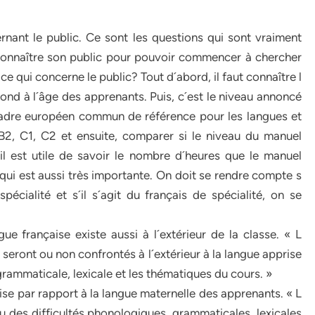
rnant le public. Ce sont les questions qui sont vraiment
 connaître son public pour pouvoir commencer à chercher
ce qui concerne le public? Tout d´abord, il faut connaître l
spond à l´âge des apprenants. Puis, c´est le niveau annoncé
 Cadre européen commun de référence pour les langues et
B2, C1, C2 et ensuite, comparer si le niveau du manuel
l est utile de savoir le nombre d´heures que le manuel
 qui est aussi très importante. On doit se rendre compte s
spécialité et s´il s´agit du français de spécialité, on se
gue française existe aussi à l´extérieur de la classe. « L
s seront ou non confrontés à l´extérieur à la langue apprise
rammaticale, lexicale et les thématiques du cours. »
çaise par rapport à la langue maternelle des apprenants. « L
 des difficultés phonologiques, grammaticales, lexicales