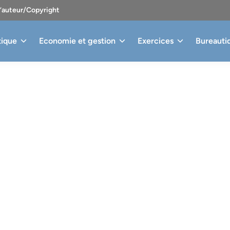
d’auteur/Copyright
tique
Economie et gestion
Exercices
Bureauti