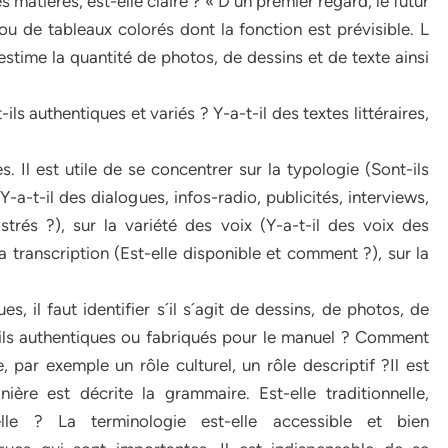
des matières, est-elle claire ? « D´un premier regard, le futur
ou de tableaux colorés dont la fonction est prévisible. L
estime la quantité de photos, de dessins et de texte ainsi
ils authentiques et variés ? Y-a-t-il des textes littéraires,
s. Il est utile de se concentrer sur la typologie (Sont-ils
(Y-a-t-il des dialogues, infos-radio, publicités, interviews,
strés ?), sur la variété des voix (Y-a-t-il des voix des
transcription (Est-elle disponible et comment ?), sur la
 il faut identifier s´il s´agit de dessins, de photos, de
-ils authentiques ou fabriqués pour le manuel ? Comment
e, par exemple un rôle culturel, un rôle descriptif ?Il est
re est décrite la grammaire. Est-elle traditionnelle,
nnelle ? La terminologie est-elle accessible et bien