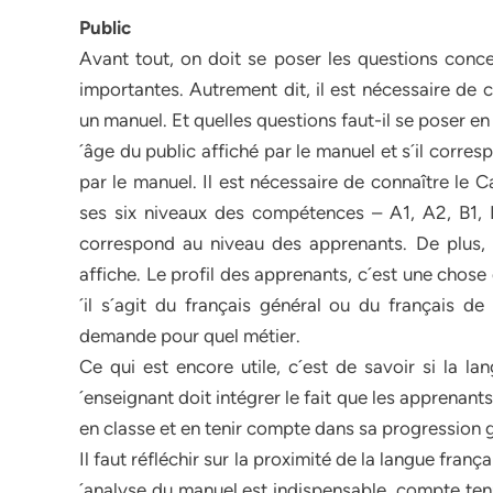
Public
Avant tout, on doit se poser les questions conce
importantes. Autrement dit, il est nécessaire de
un manuel. Et quelles questions faut-il se poser en 
´âge du public affiché par le manuel et s´il corre
par le manuel. Il est nécessaire de connaître le
ses six niveaux des compétences – A1, A2, B1, 
correspond au niveau des apprenants. De plus, i
affiche. Le profil des apprenants, c´est une chose
´il s´agit du français général ou du français de 
demande pour quel métier.
Ce qui est encore utile, c´est de savoir si la lan
´enseignant doit intégrer le fait que les apprenant
en classe et en tenir compte dans sa progression g
Il faut réfléchir sur la proximité de la langue fran
´analyse du manuel est indispensable, compte tenu