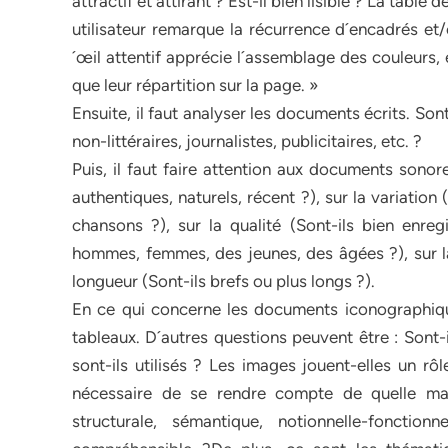
attractif et attirant ? Est-il bien lisible ? La table 
utilisateur remarque la récurrence d´encadrés et/
´œil attentif apprécie l´assemblage des couleurs, 
que leur répartition sur la page. »
Ensuite, il faut analyser les documents écrits. Sont-
non-littéraires, journalistes, publicitaires, etc. ?
Puis, il faut faire attention aux documents sonore
authentiques, naturels, récent ?), sur la variation 
chansons ?), sur la qualité (Sont-ils bien enregi
hommes, femmes, des jeunes, des âgées ?), sur la 
longueur (Sont-ils brefs ou plus longs ?).
En ce qui concerne les documents iconographiques,
tableaux. D´autres questions peuvent être : Sont
sont-ils utilisés ? Les images jouent-elles un rôl
nécessaire de se rendre compte de quelle maniè
structurale, sémantique, notionnelle-fonctio