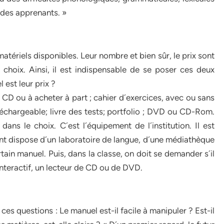
 des apprenants. »
matériels disponibles. Leur nombre et bien sûr, le prix sont
 choix. Ainsi, il est indispensable de se poser ces deux
 est leur prix ?
c CD ou à acheter à part ; cahier d´exercices, avec ou sans
échargeable; livre des tests; portfolio ; DVD ou CD-Rom.
dans le choix. C´est l´équipement de l´institution. Il est
ent dispose d´un laboratoire de langue, d´une médiathèque
ain manuel. Puis, dans la classe, on doit se demander s´il
interactif, un lecteur de CD ou de DVD.
es questions : Le manuel est-il facile à manipuler ? Est-il