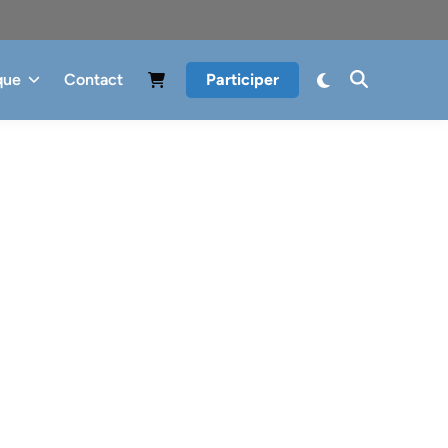
que
Contact
Participer