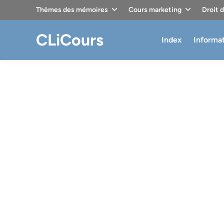
Skip
Thèmes des mémoires
Cours marketing
Droit 
to
content
CLiCours
Index
Informa