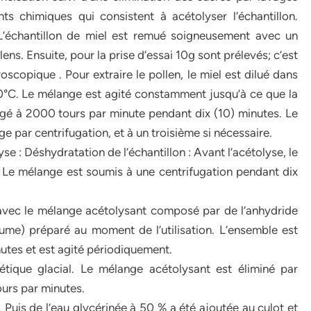
ts chimiques qui consistent à acétolyser l’échantillon.
 L’échantillon de miel est remué soigneusement avec un
ns. Ensuite, pour la prise d’essai 10g sont prélevés; c’est
scopique . Pour extraire le pollen, le miel est dilué dans
40°C. Le mélange est agité constamment jusqu’à ce que la
ugé à 2000 tours par minute pendant dix (10) minutes. Le
e par centrifugation, et à un troisième si nécessaire.
e : Déshydratation de l’échantillon : Avant l’acétolyse, le
al. Le mélange est soumis à une centrifugation pendant dix
é avec le mélange acétolysant composé par de l’anhydride
lume) préparé au moment de l’utilisation. L’ensemble est
utes et est agité périodiquement.
étique glacial. Le mélange acétolysant est éliminé par
ours par minutes.
e. Puis de l’eau glycérinée à 50 % a été ajoutée au culot et