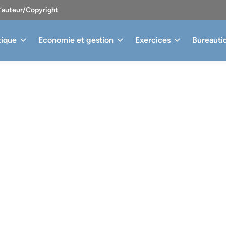
d’auteur/Copyright
tique
Economie et gestion
Exercices
Bureauti