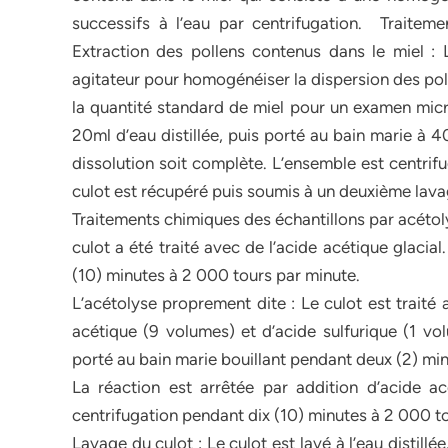
successifs à l’eau par centrifugation. Traitemen
Extraction des pollens contenus dans le miel :
agitateur pour homogénéiser la dispersion des polle
la quantité standard de miel pour un examen micro
20ml d’eau distillée, puis porté au bain marie à 
dissolution soit complète. L’ensemble est centrif
culot est récupéré puis soumis à un deuxième lavag
Traitements chimiques des échantillons par acétolys
culot a été traité avec de l’acide acétique glaci
(10) minutes à 2 000 tours par minute.
L’acétolyse proprement dite : Le culot est trait
acétique (9 volumes) et d’acide sulfurique (1 vo
porté au bain marie bouillant pendant deux (2) min
La réaction est arrêtée par addition d’acide ac
centrifugation pendant dix (10) minutes à 2 000 t
Lavage du culot : Le culot est lavé à l’eau distillé