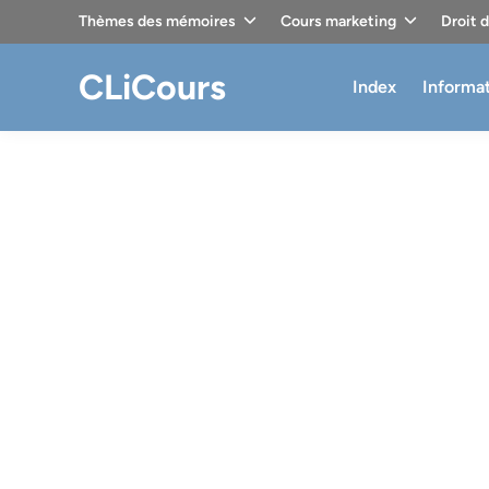
Skip
Thèmes des mémoires
Cours marketing
Droit 
to
content
CLiCours
Index
Informa