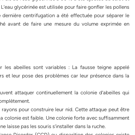
’eau glycérinée est utilisée pour faire gonfler les pollens
e dernière centrifugation a été effectuée pour séparer le
 séché avant de faire une mesure du volume exprimée en
r les abeilles sont variables : La fausse teigne appelé
rs et leur pose des problèmes car leur présence dans la
vent attaquer continuellement la colonie d’abeilles qui
 complètement.
 rayons pour construire leur nid. Cette attaque peut être
 la colonie est faible. Une colonie forte avec suffisamment
e laisse pas les souris s’installer dans la ruche.
lapse Disorder (CCD) ou disparition des colonies existe