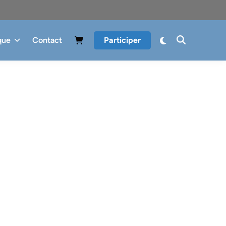
que
Contact
Participer