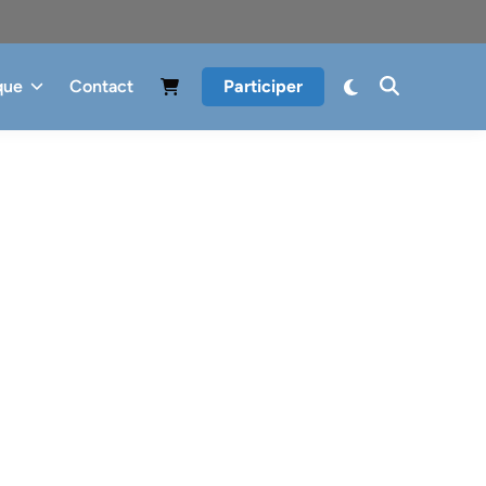
que
Contact
Participer