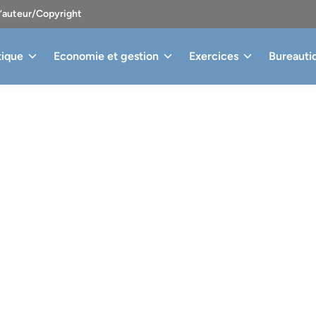
d’auteur/Copyright
tique
Economie et gestion
Exercices
Bureauti