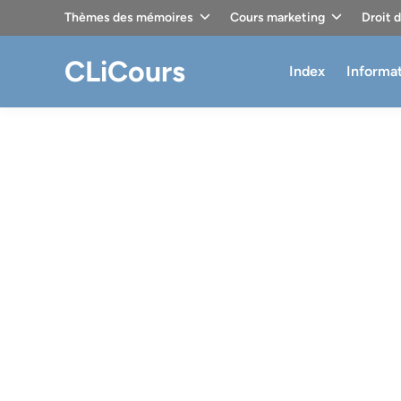
Skip
Thèmes des mémoires
Cours marketing
Droit 
to
content
CLiCours
Index
Informa