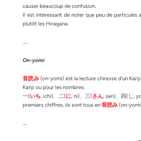
causer beaucoup de confusion.
Il est intéressant de noter que peu de particules
plutôt les Hiragana.
…..
On-yomi
音読み
(on-yomi) est la lecture chinoise d’un Kanji
Kanji ou pour les nombres:
一(
いち
, ichi)、二(
に
, ni)、三(
さん
, san)、四(し, yon
premiers chiffres, ils sont tous en
音読み
(on-yomi
….