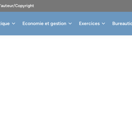
d’auteur/Copyright
tique
Economie et gestion
Exercices
Bureauti