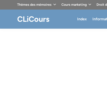
Skip
Thèmes des mémoires
Cours marketing
Droit 
to
content
CLiCours
Index
Informa