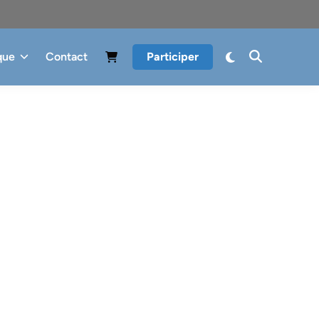
que
Contact
Participer