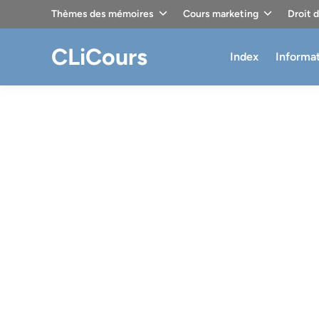
Skip
Thèmes des mémoires
Cours marketing
Droit 
to
content
CLiCours
Index
Informa