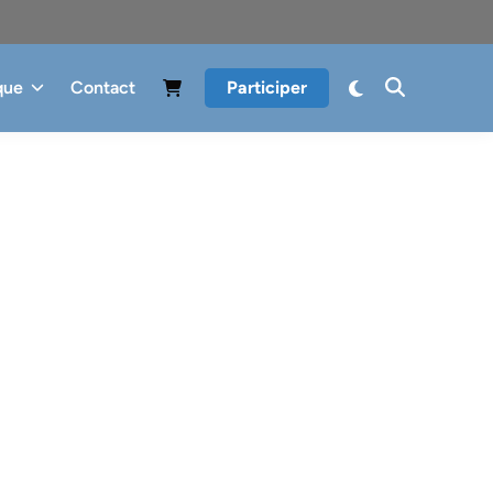
que
Contact
Participer