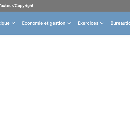
d’auteur/Copyright
tique
Economie et gestion
Exercices
Bureauti