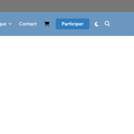
que
Contact
Participer