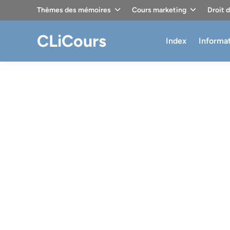
Skip
Thèmes des mémoires
Cours marketing
Droit 
to
content
CLiCours
Index
Informa