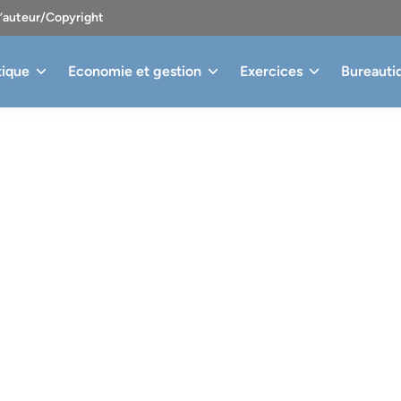
d’auteur/Copyright
tique
Economie et gestion
Exercices
Bureauti