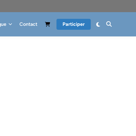
que
Contact
Participer