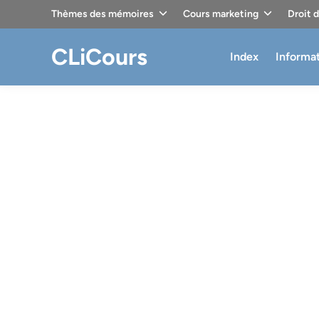
Skip
Thèmes des mémoires
Cours marketing
Droit 
to
content
CLiCours
Index
Informa