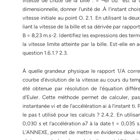
vitesse de chute de la bille : = –6r où est la vi
dimensionnelle, donner l’unité de .À l’instant ch
vitesse initiale au point O. 2.1. En utilisant la d
liant la vitesse de la bille et sa dérivée par rapp
B = 8,23 m.s-2. Identifiez les expressions des term
la vitesse limite atteinte par la bille. Est-elle 
question 1.6.1.? 2.3.
À quelle grandeur physique le rapport 1/A corr
courbe d’évolution de la vitesse au cours du te
été obtenue par résolution de l’équation différ
d’Euler. Cette méthode permet de calculer, pas
instantanée vi et de l’accélération ai à l’instant ti.
le pas t utilisé pour les calculs ? 2.4.2. En utilis
0,030 s et l’accélération a7 à la date t = 0,035 
L’ANNEXE, permet de mettre en évidence deux rég