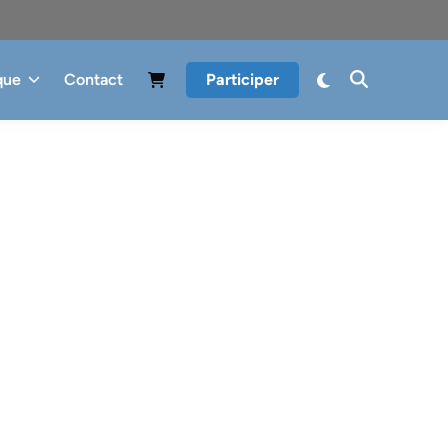
que
Contact
Participer