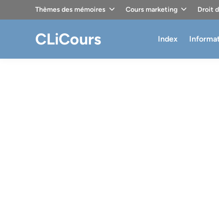
Skip
Thèmes des mémoires
Cours marketing
Droit 
to
content
CLiCours
Index
Informa