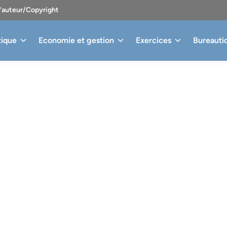
d’auteur/Copyright
tique
Economie et gestion
Exercices
Bureauti