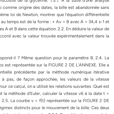
scosité de la glycérine. 1.5.1. À la suite d’une analyse
oisi comme origine des dates, la bille est abandonnée sans
euxième loi de Newton, montrer que l’équation différentielle
ort au temps est de la forme : + Av = B avec A = 34,4 s-1 et
es A et B dans cette équation. 2.2. En déduire la valeur de
en accord avec la valeur trouvée expérimentalement dans la
espond-il ? Même question pour le paramètre B. 2.4. La
mps est représentée sur la FIGURE 2 DE L’ANNEXE. Elle a
entielle précédente par la méthode numérique itérative
 à pas, de façon approchée, les valeurs de la vitesse
 Pour ce calcul, on a utilisé les relations suivantes :Quel est
ant la méthode d’Euler, calculer la vitesse v6 à la date t =
s. 2.5. La courbe v = f(t) représentée sur la FIGURE 2 DE
imes distincts pour le mouvement de la bille. Ces deux