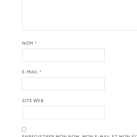
NOM
*
E-MAIL
*
SITE WEB
ENREGISTRER MON NOM, MON E-MAIL ET MON S