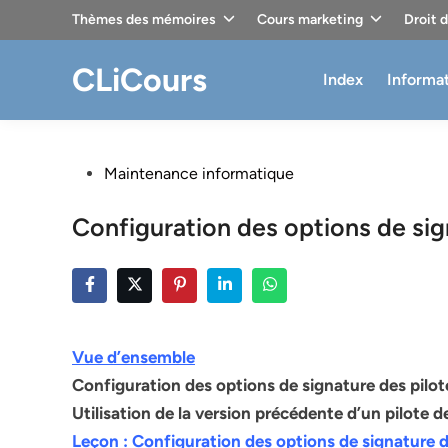
Skip
Thèmes des mémoires
Cours marketing
Droit 
to
content
CLiCours
Index
Informa
Posted
Maintenance informatique
in
Configuration des options de sig
Vue d’ensemble
Configuration des options de signature des pilot
Utilisation de la version précédente d’un pilote d
Leçon : Configuration des options de signature d