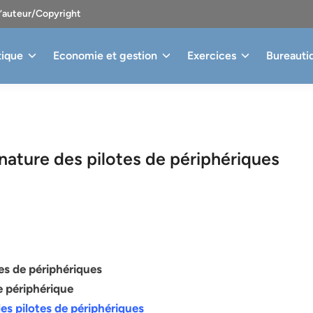
d’auteur/Copyright
tique
Economie et gestion
Exercices
Bureauti
nature des pilotes de périphériques
es de périphériques
e périphérique
es pilotes de périphériques