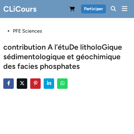
Skip
CLiCours
Mai
Participer
to
Men
content
Posted
PFE Sciences
in
contribution A l’étuDe litholoGique
sédimentologique et géochimique
des facies phosphates