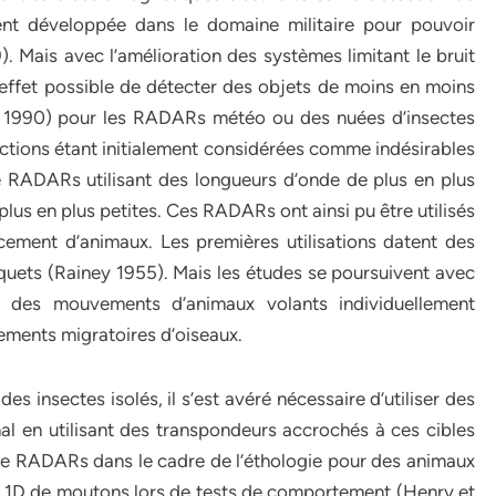
ent développée dans le domaine militaire pour pouvoir
). Mais avec l’amélioration des systèmes limitant le bruit
 effet possible de détecter des objets de moins en moins
. 1990) pour les RADARs météo ou des nuées d’insectes
ions étant initialement considérées comme indésirables
e RADARs utilisant des longueurs d’onde de plus en plus
 plus en plus petites. Ces RADARs ont ainsi pu être utilisés
cement d’animaux. Les premières utilisations datent des
uets (Rainey 1955). Mais les études se poursuivent avec
vi des mouvements d’animaux volants individuellement
ments migratoires d’oiseaux.
s insectes isolés, il s’est avéré nécessaire d’utiliser des
l en utilisant des transpondeurs accrochés à ces cibles
tion de RADARs dans le cadre de l’éthologie pour des animaux
n 1D de moutons lors de tests de comportement (Henry et