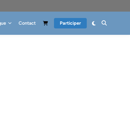
que
Contact
Participer