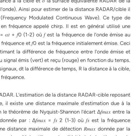
tance à la cible et 𝜎 la surface équivalente RADAR de la
er l’onde). Ainsi pour estimer de la distance RADAR/cible il
W (Frequency Modulated Continuous Wave). Ce type de
 fréquence appelé chirp. Il est en général utilisé une
 𝛼𝑡 + 𝑓0 (1-2) où 𝑓 est la fréquence de l’onde émise au
n fréquence et 𝑓0 est la fréquence initialement émise. Ceci
imant la différence de fréquence entre l’onde émise et
du signal émis (vert) et reçu (rouge) en fonction du temps.
ignaux, dt la différence de temps, R la distance à la cible,
n fréquence.
 RADAR. L’estimation de la distance RADAR-cible reposant
, il existe une distance maximale d’estimation due à la
le théorème de Nyquist-Shannon l’écart Δ𝑓𝑚𝑎𝑥 entre la
ée par : Δ𝑓𝑚𝑎𝑥 = 𝑓𝑠 2 (1-3) où 𝑓𝑠 est la fréquence
e distance maximale de détection 𝑅𝑚𝑎𝑥 donnée par la