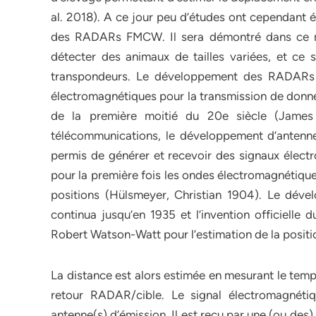
al. 2018). A ce jour peu d’études ont cependant é
des RADARs FMCW. Il sera démontré dans ce 
détecter des animaux de tailles variées, et ce 
transpondeurs. Le développement des RADARs a 
électromagnétiques pour la transmission de donnée
de la première moitié du 20e siècle (James
télécommunications, le développement d’antennes
permis de générer et recevoir des signaux électr
pour la première fois les ondes électromagnétique
positions (Hülsmeyer, Christian 1904). Le dév
continua jusqu’en 1935 et l’invention officiel
Robert Watson-Watt pour l’estimation de la posit
La distance est alors estimée en mesurant le temp
retour RADAR/cible. Le signal électromagnét
antenne(s) d’émission. Il est reçu par une (ou de