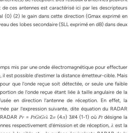
de ces antennes est caractérisé ici par les descripteurs
al (0) (2) le gain dans cette direction (Gmax exprimé en
 niveau des lobes secondaire (SLL exprimé en dB) dans deux
mps mis par une onde électromagnétique pour effectuer
e, il est possible d’estimer la distance émetteur-cible. Mais
pour que l’onde reçue soit détectée, or seule une faible
ortion de l’onde reçue étant liée à taille angulaire de la
fusée en direction l’antenne de réception. En effet, la
imée par l’expression suivante, dite équation du RADAR
 𝑃𝑟 = 𝑃𝑡𝐺𝑡𝐺𝑟𝜆 2𝜎 (4𝜋) 3𝑅4 (1-1) où 𝑃𝑡 désigne la
tennes respectivement d’émission et de réception, 𝜆 est la