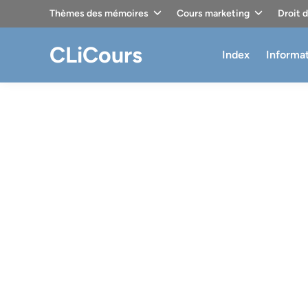
Skip
Thèmes des mémoires
Cours marketing
Droit 
to
content
CLiCours
Index
Informa