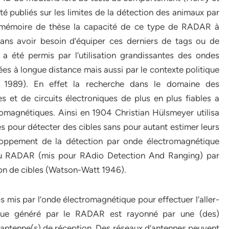
té publiés sur les limites de la détection des animaux par
mémoire de thèse la capacité de ce type de RADAR à
sans avoir besoin d’équiper ces derniers de tags ou de
été permis par l’utilisation grandissantes des ondes
s à longue distance mais aussi par le contexte politique
 1989). En effet la recherche dans le domaine des
 et de circuits électroniques de plus en plus fiables a
omagnétiques. Ainsi en 1904 Christian Hülsmeyer utilisa
s pour détecter des cibles sans pour autant estimer leurs
eloppement de la détection par onde électromagnétique
le du RADAR (mis pour RAdio Detection And Ranging) par
ion de cibles (Watson-Watt 1946).
s mis par l’onde électromagnétique pour effectuer l’aller-
ique généré par le RADAR est rayonné par une (des)
s) antenne(s) de réception. Des réseaux d’antennes peuvent