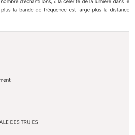
est le nombre d’échantillons, 𝑐 la célérité de la lumière dans le
, plus la bande de fréquence est large plus la distance
ement
ALE DES TRUIES