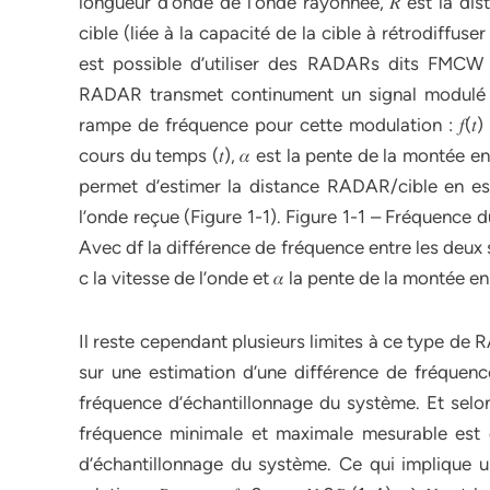
longueur d’onde de l’onde rayonnée, 𝑅 est la dis
cible (liée à la capacité de la cible à rétrodiffus
est possible d’utiliser des RADARs dits FMC
RADAR transmet continument un signal modulé en
rampe de fréquence pour cette modulation : 𝑓(𝑡) =
cours du temps (𝑡), 𝛼 est la pente de la montée e
permet d’estimer la distance RADAR/cible en est
l’onde reçue (Figure 1-1). Figure 1-1 – Fréquence 
Avec df la différence de fréquence entre les deux s
c la vitesse de l’onde et 𝛼 la pente de la montée e
Il reste cependant plusieurs limites à ce type de
sur une estimation d’une différence de fréquence
fréquence d’échantillonnage du système. Et selon 
fréquence minimale et maximale mesurable est donn
d’échantillonnage du système. Ce qui implique un