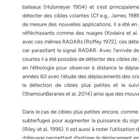
bateaux (Hülsmeyer 1904) et s’est principalem
détecter des cibles volantes (Cf e.g., James 1989
de mesure des nouvelles applications. Il a été en
réfléchissants comme des nuages (Kodaira et al
avec ces mêmes RADARs (Roffey 1972), ces détect
car parasitant le signal RADAR. Avec l’arrivée d
courtes il a été possible de détecter des cibles de
en l’éthologie pour observer à distance le dépla
années 60 avec l’étude des déplacements des criq
la détection de cibles plus petites et le sui
(ShamounBaranes et al. 2014) ainsi que des mouve
Dans le cas de cibles plus petites encore, comme de
subterfuges pour augmenter la puissance du signa
(Riley et al. 1996). Il est aussi à noter l’utilisa
d’élevage permettant d’estimer le déplacement e