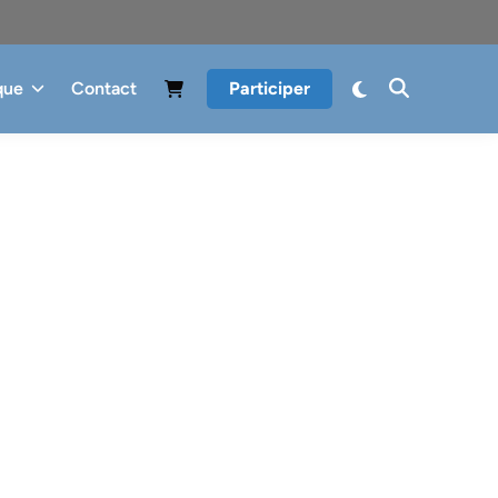
que
Contact
Participer