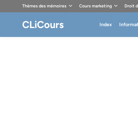
Skip
Thèmes des mémoires
Cours marketing
Droit 
to
content
CLiCours
Index
Informa