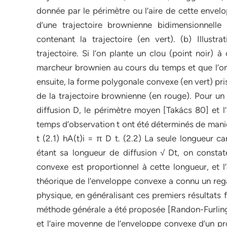
donnée par le périmètre ou l’aire de cette envel
d’une trajectoire brownienne bidimensionnelle
contenant la trajectoire (en vert). (b) Illust
trajectoire. Si l’on plante un clou (point noir)
marcheur brownien au cours du temps et que l’on
ensuite, la forme polygonale convexe (en vert) pr
de la trajectoire brownienne (en rouge). Pour 
diffusion D, le périmètre moyen [Takács 80] et 
temps d’observation t ont été déterminés de maniè
t (2.1) hA(t)i = π D t. (2.2) La seule longueur 
étant sa longueur de diffusion √ Dt, on consta
convexe est proportionnel à cette longueur, et l
théorique de l’enveloppe convexe a connu un regai
physique, en généralisant ces premiers résultats f
méthode générale a été proposée [Randon-Furlin
et l’aire moyenne de l’enveloppe convexe d’un pr