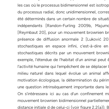
les cas où le processus bidimensionnel est isotrop
du processus radial, donc unidimensionnel, corre
été déterminés dans un certain nombre de situa
indépendants [Randon-Furling 2009b, Majumd
[Reymbaut 20], pour un mouvement brownien bra
présence de diffusion anormale 2 [Luković 20]
stochastiques en espace infini, c’est-à-dire 
stochastiques décrits par un mouvement brownie
exemple, l’étendue de l’habitat d’un animal peut 
l’activité humaine qui l’empêchent de se déplacer
milieu naturel dans lequel évolue un animal affe
motivation écologique, la détermination du pér
une question intrinsèquement importante dans l
On s’intéressera ici au cas d’un confinement m
mouvement brownien bidimensionnel partiellement 
distance initiale d de celui-ci (voir figure 2.2(a)