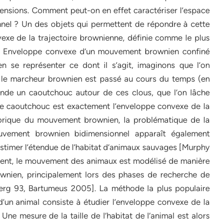
mensions. Comment peut-on en effet caractériser l’espace
el ? Un des objets qui permettent de répondre à cette
vexe de la trajectoire brownienne, définie comme le plus
2. Enveloppe convexe d’un mouvement brownien confiné
ien se représenter ce dont il s’agit, imaginons que l’on
s le marcheur brownien est passé au cours du temps (en
tende un caoutchouc autour de ces clous, que l’on lâche
le caoutchouc est exactement l’enveloppe convexe de la
théorique du mouvement brownien, la problématique de la
uvement brownien bidimensionnel apparaît également
estimer l’étendue de l’habitat d’animaux sauvages [Murphy
ent, le mouvement des animaux est modélisé de manière
wnien, principalement lors des phases de recherche de
[Berg 93, Bartumeus 2005]. La méthode la plus populaire
 d’un animal consiste à étudier l’enveloppe convexe de la
 Une mesure de la taille de l’habitat de l’animal est alors