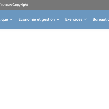
d’auteur/Copyright
tique
Economie et gestion
Exercices
Bureauti