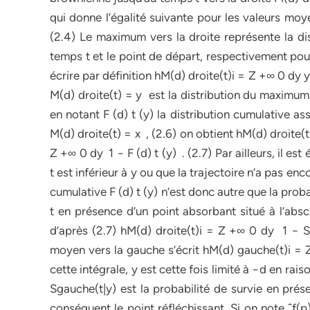
qui donne l’égalité suivante pour les valeurs moy
(2.4) Le maximum vers la droite représente la dis
temps t et le point de départ, respectivement pou
écrire par définition hM(d) droite(t)i = Z +∞ 0 dy
M(d) droite(t) = y est la distribution du maximum v
en notant F (d) t (y) la distribution cumulative a
M(d) droite(t) = x , (2.6) on obtient hM(d) droite(t
Z +∞ 0 dy 1 − F (d) t (y) . (2.7) Par ailleurs, il e
t est inférieur à y ou que la trajectoire n’a pas en
cumulative F (d) t (y) n’est donc autre que la proba
t en présence d’un point absorbant situé à l’absci
d’après (2.7) hM(d) droite(t)i = Z +∞ 0 dy 1 − S 
moyen vers la gauche s’écrit hM(d) gauche(t)i = 
cette intégrale, y est cette fois limité à −d en rai
Sgauche(t|y) est la probabilité de survie en prés
conséquent le point réfléchissant. Si on note ˆf(