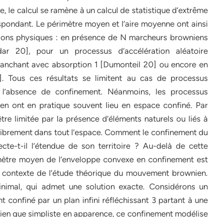
e, le calcul se ramène à un calcul de statistique d’extrême
spondant. Le périmètre moyen et l’aire moyenne ont ainsi
tions physiques : en présence de N marcheurs browniens
ar 20], pour un processus d’accélération aléatoire
nchant avec absorption 1 [Dumonteil 20] ou encore en
. Tous ces résultats se limitent au cas de processus
en l’absence de confinement. Néanmoins, les processus
n ont en pratique souvent lieu en espace confiné. Par
être limitée par la présence d’éléments naturels ou liés à
 librement dans tout l’espace. Comment le confinement du
cte-t-il l’étendue de son territoire ? Au-delà de cette
imètre moyen de l’enveloppe convexe en confinement est
e contexte de l’étude théorique du mouvement brownien.
inimal, qui admet une solution exacte. Considérons un
confiné par un plan infini réfléchissant 3 partant à une
). Bien que simpliste en apparence, ce confinement modélise