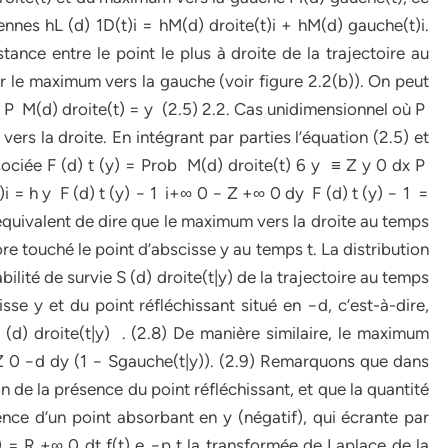
ennes hL (d) 1D(t)i = hM(d) droite(t)i + hM(d) gauche(t)i.
tance entre le point le plus à droite de la trajectoire au
r le maximum vers la gauche (voir figure 2.2(b)). On peut
 y P M(d) droite(t) = y (2.5) 2.2. Cas unidimensionnel où P
ers la droite. En intégrant par parties l’équation (2.5) et
ssociée F (d) t (y) = Prob M(d) droite(t) 6 y ≡ Z y 0 dx P
)i = h y F (d) t (y) − 1 i+∞ 0 − Z +∞ 0 dy F (d) t (y) − 1 =
st équivalent de dire que le maximum vers la droite au temps
core touché le point d’abscisse y au temps t. La distribution
bilité de survie S (d) droite(t|y) de la trajectoire au temps
sse y et du point réfléchissant situé en −d, c’est-à-dire,
(d) droite(t|y) . (2.8) De manière similaire, le maximum
Z 0 −d dy (1 − Sgauche(t|y)). (2.9) Remarquons que dans
son de la présence du point réfléchissant, et que la quantité
ence d’un point absorbant en y (négatif), qui écrante par
p) = R +∞ 0 dt f(t) e −p t la transformée de Laplace de la