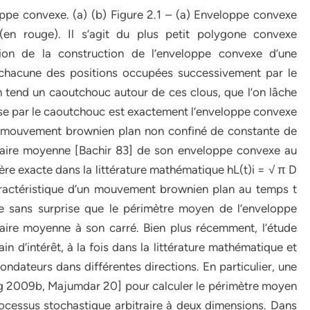
oppe convexe. (a) (b) Figure 2.1 – (a) Enveloppe convexe
 (en rouge). Il s’agit du plus petit polygone convexe
ration de la construction de l’enveloppe convexe d’une
 à chacune des positions occupées successivement par le
 tend un caoutchouc autour de ces clous, que l’on lâche
ise par le caoutchouc est exactement l’enveloppe convexe
un mouvement brownien plan non confiné de constante de
l’aire moyenne [Bachir 83] de son enveloppe convexe au
re exacte dans la littérature mathématique hL(t)i = √ π D
caractéristique d’un mouvement brownien plan au temps t
te sans surprise que le périmètre moyen de l’enveloppe
’aire moyenne à son carré. Bien plus récemment, l’étude
n d’intérêt, à la fois dans la littérature mathématique et
ondateurs dans différentes directions. En particulier, une
g 2009b, Majumdar 20] pour calculer le périmètre moyen
ocessus stochastique arbitraire à deux dimensions. Dans