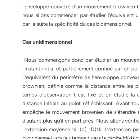
l’enveloppe convexe d’un mouvement brownien bid
nous allons commencer par étudier l’équivalent u
par la suite la spécificité du cas bidimensionnel.
Cas unidimensionnel
Nous commençons donc par étudier un mouvemen
l’instant initial et partiellement confiné par un po
L’équivalent du périmètre de l’enveloppe conve
brownien, définie comme la distance entre les p
temps d’observation t est fixé et on étudie la
distance initiale au point réfléchissant. Avant to
empêche le mouvement brownien de s’étendre aut
d’autant plus qu’il en part près. Nous allons véri
l’extension moyenne hL (d) 1D(t)i. L’extension
brownienne jusqu’au temps t vers la droite M(d) d