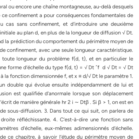
ttoral ou encore une chaîne montagneuse, au-delà desquels
de ce confinement a pour conséquences fondamentales de
 au cas sans confinement, et d’introduire une deuxième
nitiale au plan d, en plus de la longueur de diffusion √ Dt.
end la prédiction du comportement du périmètre moyen de
e de confinement, avec une seule longueur caractéristique.
toute longueur du problème f(d, t), et en particulier le
 forme d’échelle du type f(d, t) = √ Dt ˆf d √ Dt = √ Dt
e à la fonction dimensionnée f, et x ≡ d/√ Dt le paramètre 1.
un double qui évolue ensuite indépendamment de lui et
sion est qualifiée d’anormale lorsque son déplacement
écrit de manière générale hr 2 i ∼ Dtβ . Si β > 1, on est en
 de sous-diffusion. 3. Dans tout ce qui suit, on parlera de
 droite réfléchissante. 4. C’est-à-dire une fonction sans
mètres d’échelle, eux-mêmes adimensionnés d’échelle.
de ce chapitre, à savoir l’étude du périmètre moyen de