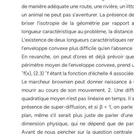
de manière adéquate une route, une rivière, un li
un animal ne peut pas s’aventurer. La présence 
briser l’isotropie de la géométrie par rapport
longueur caractéristique au problème, la distance i
L’existence de deux longueurs caractéristiques r
l’enveloppe convexe plus difficile qu’en l’absenc
En revanche, on peut d’ores et déjà prévoir que 
périmètre moyen de l’enveloppe convexe, prend une
ˆf(x), (2.3) ˆf étant la fonction d’échelle 4 associé
Le marcheur brownien peut donner naissance à 
mourir au cours de son mouvement. 2. Une diffu
quadratique moyen n’est pas linéaire en temps. Il s’
présence de super-diffusion, et si β < 1, on parle
plan, même s’il serait plus juste de parler d’une
dimension physique, qui ne dépend que de para
Avant de nous pencher sur la question centrale 