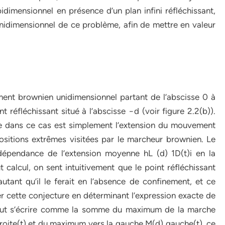
imensionnel en présence d’un plan infini réfléchissant,
nidimensionnel de ce problème, afin de mettre en valeur
t brownien unidimensionnel partant de l’abscisse 0 à
int réfléchissant situé à l’abscisse −d (voir figure 2.2(b)).
xe dans ce cas est simplement l’extension du mouvement
ositions extrêmes visitées par le marcheur brownien. Le
 dépendance de l’extension moyenne hL (d) 1D(t)i en la
ut calcul, on sent intuitivement que le point réfléchissant
ant qu’il le ferait en l’absence de confinement, et ce
fier cette conjecture en déterminant l’expression exacte de
 peut s’écrire comme la somme du maximum de la marche
roite(t) et du maximum vers la gauche M(d) gauche(t), ce