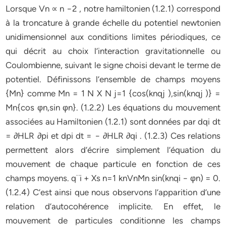
Lorsque Vn ∝ n −2 , notre hamiltonien (1.2.1) correspond
à la troncature à grande échelle du potentiel newtonien
unidimensionnel aux conditions limites périodiques, ce
qui décrit au choix l’interaction gravitationnelle ou
Coulombienne, suivant le signe choisi devant le terme de
potentiel. Définissons l’ensemble de champs moyens
{Mn} comme Mn = 1 N X N j=1 {cos(knqj ),sin(knqj )} =
Mn{cos φn,sin φn}. (1.2.2) Les équations du mouvement
associées au Hamiltonien (1.2.1) sont données par dqi dt
= ∂HLR ∂pi et dpi dt = − ∂HLR ∂qi . (1.2.3) Ces relations
permettent alors d’écrire simplement l’équation du
mouvement de chaque particule en fonction de ces
champs moyens. q¨i + Xs n=1 knVnMn sin(knqi − φn) = 0.
(1.2.4) C’est ainsi que nous observons l’apparition d’une
relation d’autocohérence implicite. En effet, le
mouvement de particules conditionne les champs