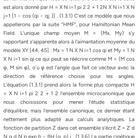
est alors donné par H = X N i=1 pi 2 2 + 1 2N X N i=1 X N
j=1 [1 − cos (qi − qj )] . (1.3.1) C’est ce modèle que nous
appellerons par la suite “HMF”, pour Hamiltonian Mean
Field. L’unique champ moyen M = (Mx, My) s’y
rapportant s’apparente alors à l’aimantation moyenne du
modèle XY [44, 45] : Mx = 1 N X N i=1 cos qi et My = 1 N
X N i=1 sin qi ce qui peut se réécrire comme M = (M cos
φ, M sin φ), o`u φ est l’angle que fait ce vecteur avec la
direction de référence choisie pour les angles.
L’équation (1.3.1) prend alors la forme plus compacte H
= X N i=1 pi 2 2 + 1 2 l’ensemble microcanonique que
nous choisissons pour mener l’étude statistique
d’équilibre, mais l’ensemble canonique, ce dernier étant
nettement plus adapté aux calculs analytiques. La
fonction de partition Z dans cet ensemble s’écrit Z = Z d
N q d N p exp h − βH (q, p) i . (1.3.6) La partie cinétique