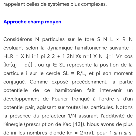
rappelant celles de systèmes plus complexes.
Approche champ moyen
Considérons N particules sur le tore S N L × R N
évoluant selon la dynamique hamiltonienne suivante :
HLR = X N i=1 pi 2 2 + 1 2N Xs n=1 X N i,j=1 Vn cos
[kn(qj − qi)] , ou qi ∈ SL représente la position de la
particule i sur le cercle SL ≡ R/L, et pi son moment
conjugué. Comme exposé précédemment, la partie
potentielle de ce hamiltonien fait intervenir un
développement de Fourier tronqué à l’ordre s d’un
potentiel pair, agissant sur toutes les particules. Notons
la présence du préfacteur 1/N assurant l’additivité de
l’énergie (prescription de Kac [43]). Nous avons de plus
défini les nombres d’onde kn = 2πn/L pour 1 ≤ n ≤ s.