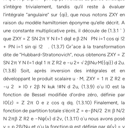
s’intègre trivialement, tandis qu’il reste à évaluer
l’intégrale “angulaire” sur {qi}, que nous notons ZXY en
raison du modèle hamiltonien éponyme qu’elle décrit. A
une constante multiplicative près, il découle de (1.3.1 ` )
que ZXY = Z SN 2π Y N ℓ=1 dqℓ e β 2N PN i=1 cos qi !2
+ PN i=1 sin qi !2 . (1.3.7) Grˆace à la transformation
dite de “Hubbard-Stratonovich”, nous obtenons ZXY = Z
SN 2π Y N ℓ=1 dqℓ 1 π Z R2 e −u 2+ √ 2βNu·M({qi}) d 2u.
(1.3.8) Soit, après inversion des intégrales et en
développant le produit scalaire u · M, ZXY = 1 π Z R2 e
−u 2 » I0 r 2β N kuk !#N d 2u, (1.3.9) o`u I0 est la
fonction de Bessel modifiée d’ordre zéro, définie par
I0(z) = Z 2π 0 e z cos q dq. (1.3.10) Finalement, la
fonction de partition totale s’écrit Z = e−βN/2 2π β N/2
N 2πβ Z R2 e −Nψ(v) d 2v, (1.3.11) o`u nous avons posé
v = p 2β/Nu et o`u la fonction ψ est définie par ψ(v) = v