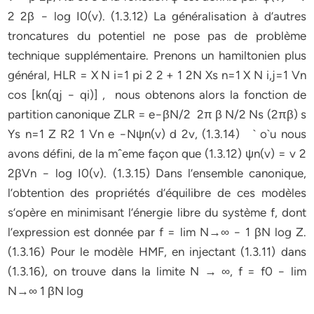
2 2β − log I0(v). (1.3.12) La généralisation à d’autres
troncatures du potentiel ne pose pas de problème
technique supplémentaire. Prenons un hamiltonien plus
général, HLR = X N i=1 pi 2 2 + 1 2N Xs n=1 X N i,j=1 Vn
cos [kn(qj − qi)] , nous obtenons alors la fonction de
partition canonique ZLR = e−βN/2 2π β N/2 Ns (2πβ) s
Ys n=1 Z R2 1 Vn e −Nψn(v) d 2v, (1.3.14) ` o`u nous
avons défini, de la mˆeme façon que (1.3.12) ψn(v) = v 2
2βVn − log I0(v). (1.3.15) Dans l’ensemble canonique,
l’obtention des propriétés d’équilibre de ces modèles
s’opère en minimisant l’énergie libre du système f, dont
l’expression est donnée par f = lim N→∞ − 1 βN log Z.
(1.3.16) Pour le modèle HMF, en injectant (1.3.11) dans
(1.3.16), on trouve dans la limite N → ∞, f = f0 − lim
N→∞ 1 βN log