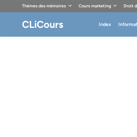
Skip
Thèmes des mémoires
Cours marketing
Droit 
to
content
CLiCours
Index
Informa