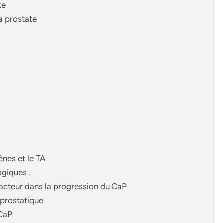
te
a prostate
ènes et le TA
ogiques .
 acteur dans la progression du CaP
-prostatique
 CaP