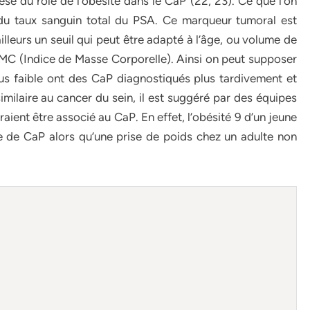
èse du rôle de l’obésité dans le CaP (22, 23). Ce que l’on
n du taux sanguin total du PSA. Ce marqueur tumoral est
illeurs un seuil qui peut être adapté à l’âge, ou volume de
’IMC (Indice de Masse Corporelle). Ainsi on peut supposer
us faible ont des CaP diagnostiqués plus tardivement et
imilaire au cancer du sein, il est suggéré par des équipes
raient être associé au CaP. En effet, l’obésité 9 d’un jeune
ue de CaP alors qu’une prise de poids chez un adulte non