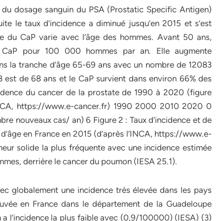
n du dosage sanguin du PSA (Prostatic Specific Antigen)
te le taux d’incidence a diminué jusqu’en 2015 et s’est
dence du CaP varie avec l’âge des hommes. Avant 50 ans,
46 CaP pour 100 000 hommes par an. Elle augmente
ns la tranche d’âge 65-69 ans avec un nombre de 12083
18 est de 68 ans et le CaP survient dans environ 66% des
ncidence du cancer de la prostate de 1990 à 2020 (figure
l’INCA, https://www.e-cancer.fr) 1990 2000 2010 2020 0
nouveaux cas/ an) 6 Figure 2 : Taux d’incidence et de
e d’âge en France en 2015 (d’après l’INCA, https://www.e-
eur solide la plus fréquente avec une incidence estimée
mes, derrière le cancer du poumon (IESA 25.1).
avec globalement une incidence très élevée dans les pays
trouvée en France dans le département de la Guadeloupe
a l’incidence la plus faible avec (0,9/100000) (IESA) (3)