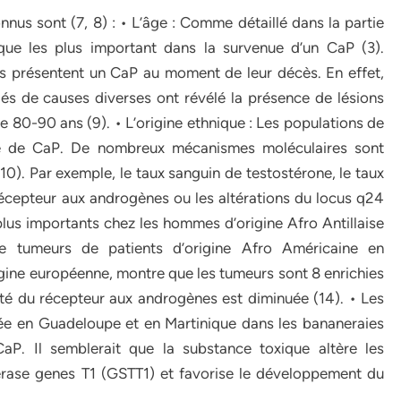
nus sont (7, 8) : • L’âge : Comme détaillé dans la partie
sque les plus important dans la survenue d’un CaP (3).
mes présentent un CaP au moment de leur décès. En effet,
s de causes diverses ont révélé la présence de lésions
80-90 ans (9). • L’origine ethnique : Les populations de
vé de CaP. De nombreux mécanismes moléculaires sont
(10). Par exemple, le taux sanguin de testostérone, le taux
récepteur aux androgènes ou les altérations du locus q24
us importants chez les hommes d’origine Afro Antillaise
e tumeurs de patients d’origine Afro Américaine en
gine européenne, montre que les tumeurs sont 8 enrichies
ité du récepteur aux androgènes est diminuée (14). • Les
sée en Guadeloupe et en Martinique dans les bananeraies
aP. Il semblerait que la substance toxique altère les
erase genes T1 (GSTT1) et favorise le développement du