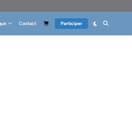
que
Contact
Participer