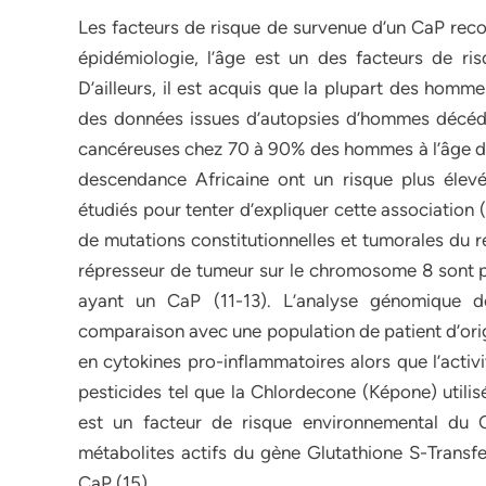
Les facteurs de risque de survenue d’un CaP recon
épidémiologie, l’âge est un des facteurs de ri
D’ailleurs, il est acquis que la plupart des hom
des données issues d’autopsies d’hommes décédé
cancéreuses chez 70 à 90% des hommes à l’âge de 
descendance Africaine ont un risque plus éle
étudiés pour tenter d’expliquer cette association 
de mutations constitutionnelles et tumorales du 
répresseur de tumeur sur le chromosome 8 sont pl
ayant un CaP (11-13). L’analyse génomique d
comparaison avec une population de patient d’ori
en cytokines pro-inflammatoires alors que l’activ
pesticides tel que la Chlordecone (Képone) utili
est un facteur de risque environnemental du C
métabolites actifs du gène Glutathione S-Transf
CaP (15).