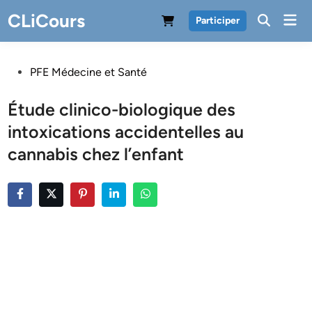
Skip
CLiCours
Mai
Participer
to
Men
content
Posted
PFE Médecine et Santé
in
Étude clinico-biologique des
intoxications accidentelles au
cannabis chez l’enfant