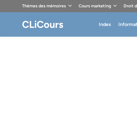
Skip
Thèmes des mémoires
Cours marketing
Droit 
to
content
CLiCours
Index
Informa