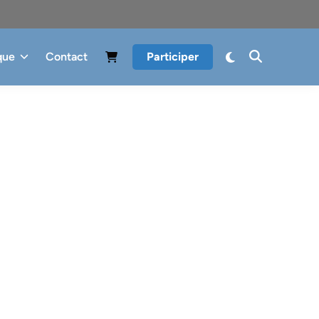
que
Contact
Participer