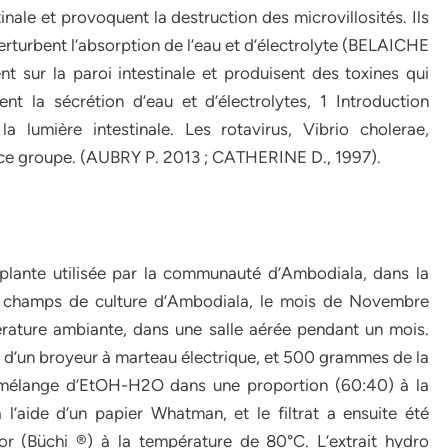
inale et provoquent la destruction des microvillosités. Ils
perturbent l’absorption de l’eau et d’électrolyte (BELAICHE
t sur la paroi intestinale et produisent des toxines qui
nt la sécrétion d’eau et d’électrolytes, 1 Introduction
a lumière intestinale. Les rotavirus, Vibrio cholerae,
e ce groupe. (AUBRY P. 2013 ; CATHERINE D., 1997).
e plante utilisée par la communauté d’Ambodiala, dans la
s champs de culture d’Ambodiala, le mois de Novembre
érature ambiante, dans une salle aérée pendant un mois.
de d’un broyeur à marteau électrique, et 500 grammes de la
 mélange d’EtOH-H2O dans une proportion (60:40) à la
l’aide d’un papier Whatman, et le filtrat a ensuite été
or (Büchi ®) à la température de 80°C. L’extrait hydro