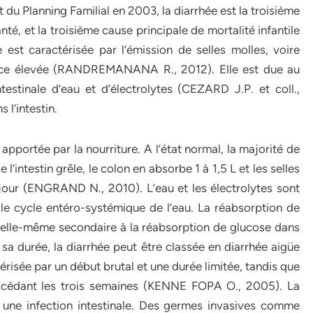
t du Planning Familial en 2003, la diarrhée est la troisième
té, et la troisième cause principale de mortalité infantile
est caractérisée par l’émission de selles molles, voire
ence élevée (RANDREMANANA R., 2012). Elle est due au
ntestinale d’eau et d’électrolytes (CEZARD J.P. et coll.,
 l’intestin.
 apportée par la nourriture. A l’état normal, la majorité de
l’intestin grêle, le colon en absorbe 1 à 1,5 L et les selles
jour (ENGRAND N., 2010). L’eau et les électrolytes sont
 le cycle entéro-systémique de l’eau. La réabsorption de
, elle-même secondaire à la réabsorption de glucose dans
 sa durée, la diarrhée peut être classée en diarrhée aigüe
érisée par un début brutal et une durée limitée, tandis que
excédant les trois semaines (KENNE FOPA O., 2005). La
t une infection intestinale. Des germes invasives comme