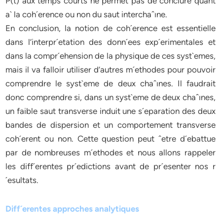
P(t) aux temps courts ne permet pas de conclure quant
a` la coh´erence ou non du saut interchaˆıne.
En conclusion, la notion de coh´erence est essentielle
dans l’interpr´etation des donn´ees exp´erimentales et
dans la compr´ehension de la physique de ces syst`emes,
mais il va falloir utiliser d’autres m´ethodes pour pouvoir
comprendre le syst`eme de deux chaˆınes. Il faudrait
donc comprendre si, dans un syst`eme de deux chaˆınes,
un faible saut transverse induit une s´eparation des deux
bandes de dispersion et un comportement transverse
coh´erent ou non. Cette question peut ˆetre d´ebattue
par de nombreuses m´ethodes et nous allons rappeler
les diff´erentes pr´edictions avant de pr´esenter nos r
´esultats.
Diff´erentes approches analytiques