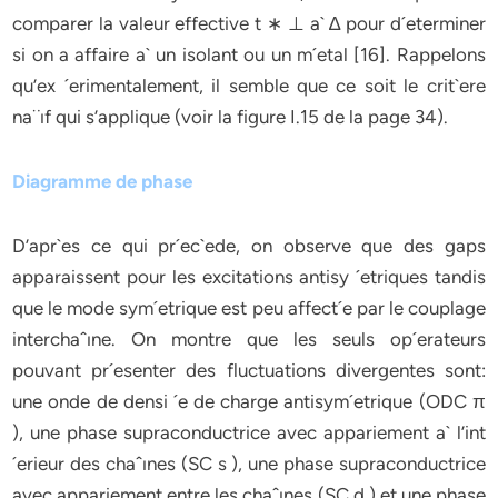
comparer la valeur effective t ∗ ⊥ a` ∆ pour d´eterminer
si on a affaire a` un isolant ou un m´etal [16]. Rappelons
qu’ex ´erimentalement, il semble que ce soit le crit`ere
na¨ıf qui s’applique (voir la figure I.15 de la page 34).
Diagramme de phase
D’apr`es ce qui pr´ec`ede, on observe que des gaps
apparaissent pour les excitations antisy ´etriques tandis
que le mode sym´etrique est peu affect´e par le couplage
interchaˆıne. On montre que les seuls op´erateurs
pouvant pr´esenter des fluctuations divergentes sont:
une onde de densi ´e de charge antisym´etrique (ODC π
), une phase supraconductrice avec appariement a` l’int
´erieur des chaˆınes (SC s ), une phase supraconductrice
avec appariement entre les chaˆınes (SC d ) et une phase