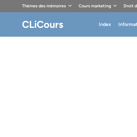
Skip
Thèmes des mémoires
Cours marketing
Droit 
to
content
CLiCours
Index
Informa