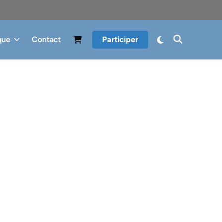
que
Contact
Participer