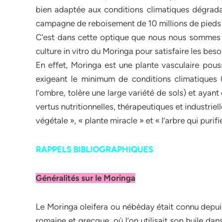
bien adaptée aux conditions climatiques dégradant
campagne de reboisement de 10 millions de pieds 
C’est dans cette optique que nous nous sommes p
culture in vitro du Moringa pour satisfaire les bes
En effet, Moringa est une plante vasculaire pouss
exigeant le minimum de conditions climatiques 
l’ombre, tolère une large variété de sols) et ayan
vertus nutritionnelles, thérapeutiques et industrie
végétale », « plante miracle » et « l’arbre qui purifi
RAPPELS BIBLIOGRAPHIQUES
Généralités sur le Moringa
Le Moringa oleifera ou nébèday était connu depuis
romaine et grecque, où l’on utilisait son huile da