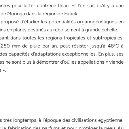
es pour lutter contrece fléau. Et l’on sait qu’il y a une
de Moringa dans la région de Fatick.
roposé d’étudier les potentialités organogénétiques en
oins en plants destinés au reboisement à grande échelle.
ant dans toutes les régions tropicales et subtropicales,
(250 mm de pluie par an, peut résister jusqu’à 48ºC à
t des capacités d’adaptations exceptionnelles. En plus, ses
lles ne sont plus à démontrer d’où les appellations « viande
e ».
 très longtemps, à l’époque des civilisations égyptienne,
ns la fabrication des parfums et pour protéger la peau. Au