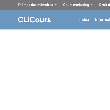
Skip
Thèmes des mémoires
Cours marketing
Droit 
to
content
CLiCours
Index
Informa