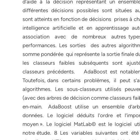
d’aide à la décision représentant un ensemb
différentes décisions possibles sont situées aux 
sont atteints en fonction de décisions prises à
intelligence artificielle et en apprentissage a
association avec de nombreux autres types d’
performances. Les sorties des autres algorith
somme pondérée qui représente la sortie finale du
les classeurs faibles subséquents sont ajus
classeurs précédents. AdaBoost est notablem
Toutefois, dans certains problèmes, il peut s
algorithmes. Les sous‐classeurs utilisés peuv
(avec des arbres de décision comme classeurs faib
en‐main. AdaBoost utilise un ensemble d’arbr
données. Le logiciel déduits l’ordre et l’impo
moyen ». Le logiciel MatLab© est le logiciel uti
notre étude. 8 Les variables suivantes ont été