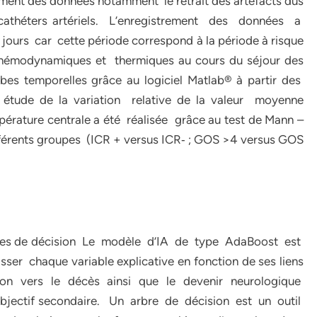
ment des données notamment le retrait des artefacts dus
 cathéters artériels. L’enregistrement des données a
urs car cette période correspond à la période à risque
s hémodynamiques et thermiques au cours du séjour des
es temporelles grâce au logiciel Matlab® à partir des
 étude de la variation relative de la valeur moyenne
pérature centrale a été réalisée grâce au test de Mann –
ifférents groupes (ICR + versus ICR‐ ; GOS >4 versus GOS
bres de décision Le modèle d’IA de type AdaBoost est
er chaque variable explicative en fonction de ses liens
lution vers le décès ainsi que le devenir neurologique
bjectif secondaire. Un arbre de décision est un outil