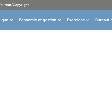
d’auteur/Copyright
tique
Economie et gestion
Exercices
Bureauti