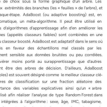
le de choix sous la forme graphique d’un arbre. Les
extrémités des branches (les « feuilles » de l’arbre), et
 chaque étape. AdaBoost (ou adaptive boosting) est, en
utomatique, un méta‐algorithme. Il peut être utilisé en
algorithmes d’apprentissage afin d’en améliorer les
mes (appelés classeurs faibles) sont combinées en une
 classeur boosté. AdaBoost est adaptatif dans le sens où
tés en faveur des échantillons mal classés par les
ent sensible aux données bruitées ou peu corrélées.
’avérer moins porté au surapprentissage que d’autres
ent être des arbres de décision. D’ailleurs, AdaBoost
les) est souvent désigné comme le meilleur classeur clé‐
es de classification sur une fraction aléatoire des
rtance des variables explicatives ainsi qu’un « arbre
lisé afin réaliser l’analyse de type Random Forest dans
 intégrées à l’algorithme : sexe, âge, IMC, tabagisme,