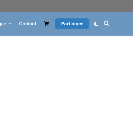
que
Contact
Participer