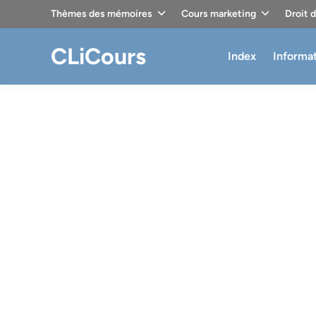
Skip
Thèmes des mémoires
Cours marketing
Droit 
to
content
CLiCours
Index
Informa