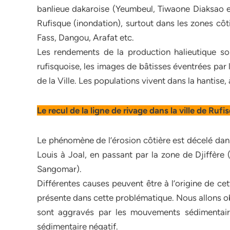
banlieue dakaroise (Yeumbeul, Tiwaone Diaksao e
Rufisque (inondation), surtout dans les zones côt
Fass, Dangou, Arafat etc.
Les rendements de la production halieutique son
rufisquoise, les images de bâtisses éventrées par
de la Ville. Les populations vivent dans la hantise
Le recul de la ligne de rivage dans la ville de Rufi
Le phénomène de l’érosion côtière est décelé dans 
Louis à Joal, en passant par la zone de Djiffère
Sangomar).
Différentes causes peuvent être à l’origine de ce
présente dans cette problématique. Nous allons o
sont aggravés par les mouvements sédimentaire
sédimentaire négatif.