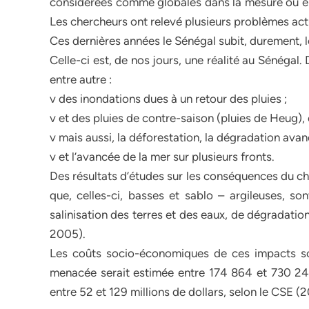
considérées comme globales dans la mesure où el
Les chercheurs ont relevé plusieurs problèmes act
Ces dernières années le Sénégal subit, durement, le
Celle-ci est, de nos jours, une réalité au Sénégal.
entre autre :
v des inondations dues à un retour des pluies ;
v et des pluies de contre-saison (pluies de Heug), 
v mais aussi, la déforestation, la dégradation avanc
v et l’avancée de la mer sur plusieurs fronts.
Des résultats d’études sur les conséquences du c
que, celles-ci, basses et sablo – argileuses, s
salinisation des terres et des eaux, de dégradatio
2005).
Les coûts socio-économiques de ces impacts so
menacée serait estimée entre 174 864 et 730 24
entre 52 et 129 millions de dollars, selon le CSE (