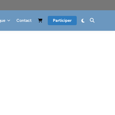
que
Contact
Participer