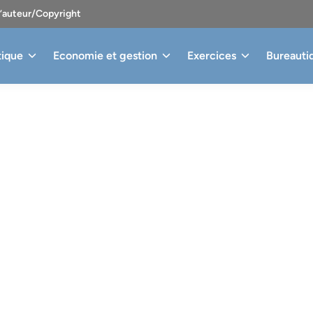
d’auteur/Copyright
tique
Economie et gestion
Exercices
Bureauti