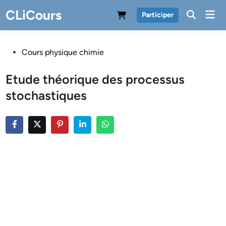
Skip
CLiCours
Mai
Participer
to
Men
content
Posted
Cours physique chimie
in
Etude théorique des processus
stochastiques