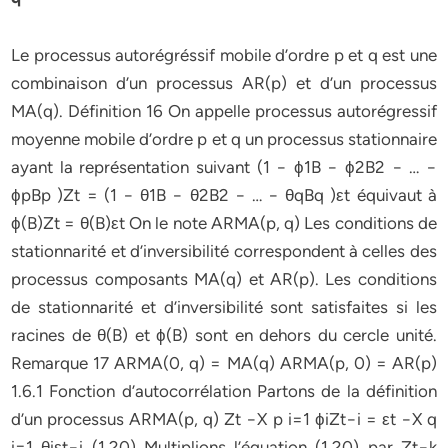
Le processus autorégréssif mobile d’ordre p et q est une
combinaison d’un processus AR(p) et d’un processus
MA(q). Définition 16 On appelle processus autorégressif
moyenne mobile d’ordre p et q un processus stationnaire
ayant la représentation suivant (1 − ϕ1B − ϕ2B2 − … −
ϕpBp )Zt = (1 − θ1B − θ2B2 − … − θqBq )εt équivaut à
ϕ(B)Zt = θ(B)εt On le note ARMA(p, q) Les conditions de
stationnarité et d’inversibilité correspondent à celles des
processus composants MA(q) et AR(p). Les conditions
de stationnarité et d’inversibilité sont satisfaites si les
racines de θ(B) et ϕ(B) sont en dehors du cercle unité.
Remarque 17 ARMA(0, q) = MA(q) ARMA(p, 0) = AR(p)
1.6.1 Fonction d’autocorrélation Partons de la définition
d’un processus ARMA(p, q) Zt −X p i=1 ϕiZt−i = εt −X q
i=1 θiεt−i (1.20) Multiplions l’équation (1.20) par Zt−k