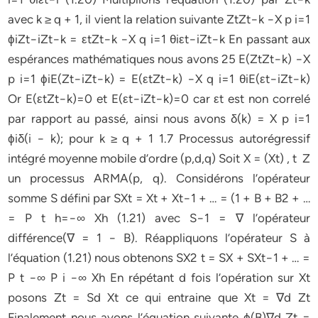
avec k ≥ q + 1, il vient la relation suivante ZtZt−k −X p i=1
ϕiZt−iZt−k = εtZt−k −X q i=1 θiεt−iZt−k En passant aux
espérances mathématiques nous avons 25 E(ZtZt−k) −X
p i=1 ϕiE(Zt−iZt−k) = E(εtZt−k) −X q i=1 θiE(εt−iZt−k)
Or E(εtZt−k)=0 et E(εt−iZt−k)=0 car εt est non correlé
par rapport au passé, ainsi nous avons δ(k) = X p i=1
ϕiδ(i − k); pour k ≥ q + 1 1.7 Processus autorégressif
intégré moyenne mobile d’ordre (p,d,q) Soit X = (Xt) , t Z
un processus ARMA(p, q). Considérons l’opérateur
somme S défini par SXt = Xt + Xt−1 + … = (1 + B + B2 + …
= P t h=−∞ Xh (1.21) avec S−1 = ∇ l’opérateur
différence(∇ = 1 − B). Réappliquons l’opérateur S à
l’équation (1.21) nous obtenons SX2 t = SX + SXt−1 + … =
P t −∞ P i −∞ Xh En répétant d fois l’opération sur Xt
posons Zt = Sd Xt ce qui entraine que Xt = ∇d Zt
Finalement nous avons l’équation suivante ϕ(B)∇d Zt =