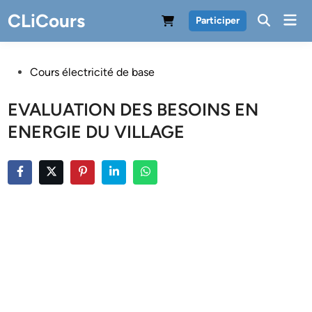
Skip
CLiCours
Mai
Participer
to
Men
content
Posted
Cours électricité de base
in
EVALUATION DES BESOINS EN
ENERGIE DU VILLAGE