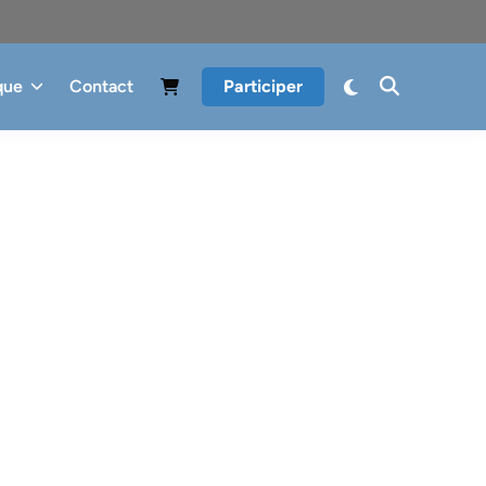
que
Contact
Participer