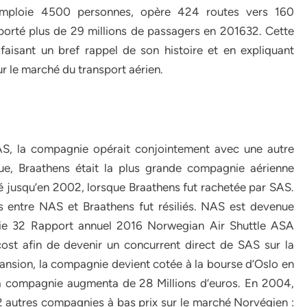
 emploie 4500 personnes, opère 424 routes vers 160
sporté plus de 29 millions de passagers en 201632. Cette
aisant un bref rappel de son histoire et en expliquant
ur le marché du transport aérien.
AS, la compagnie opérait conjointement avec une autre
e, Braathens était la plus grande compagnie aérienne
 jusqu’en 2002, lorsque Braathens fut rachetée par SAS.
és entre NAS et Braathens fut résiliés. NAS est devenue
gie
32 Rapport
annuel
2016
Norwegian
Air
Shuttle
ASA
st afin de devenir un concurrent direct de SAS sur la
ansion, la compagnie devient cotée à la bourse d’Oslo en
la compagnie augmenta de 28 Millions d’euros. En 2004,
autres compagnies à bas prix sur le marché Norvégien :