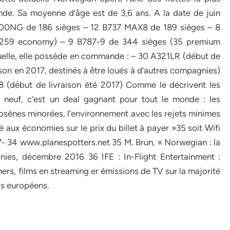
e. Sa moyenne d’âge est de 3,6 ans. A la date de juin
-800NG de 186 sièges – 12 B737 MAX8 de 189 sièges – 8
 259 economy) – 9 B787-9 de 344 sièges (35 premium
elle, elle possède en commande : – 30 A321LR (début de
on en 2017, destinés à être loués à d’autres compagnies)
8
(début
de
livraison
été
2017) Comme le décrivent les
n neuf, c’est un deal gagnant pour tout le monde : les
osènes minorées, l’environnement avec les rejets minimes
é aux économies sur le prix du billet à payer »35 soit Wifi
7-
34 www.planespotters.net 35 M.
Brun,
« Norwegian :
la
ies,
décembre
2016 36 IFE :
In-Flight
Entertainment :
ers, films en streaming er émissions de TV sur la majorité
ols européens.