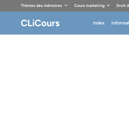
Skip
Thèmes des mémoires
Cours marketing
Droit 
to
content
CLiCours
Index
Informa