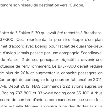
étendre son réseau de destination vers l’Europe.
otte de 3 Fokker F-30 qui avait été rachetés à Braathens.
7-300. Ceci représenta la première étape d’un plan
 met d’accord avec Boeing pour l’achat de quarante-deux
e d’avion jamais passée par une compagnie Scandinave.
e réaliser 2 de ses principaux objectifs : devenir une
ectueuse de l’environnement. Le B737-800 devait réduire
 de plus de 20% et augmenter la capacité passagers en
on projet de compagnie long courrier fut lancé en 2011,
787-8. Début 2012, NAS commanda 222 avions auprès de
2 Boeing 737-800 et
33 www.boeing.com 35 100 Airbus
record de nombre d’avions commandés en une seule fois
tte actuelle Norwegian opère l’une des flottes la plus