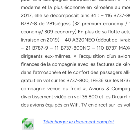
moderne et la plus économe en kérosène au mond
2017, elle se décomposait ainsi34 : – 116 B737
B787-8 de 281siègess (32 premium economy /
economy/ 309 economy) En plus de sa flotte actu
livraison en 2019) – 40 A320NEO (début de livrais
– 21 B787-9 – 11 B737-800NG – 110
B737
MAX
dirigeants eux-mêmes, « l’acquisition d’un avio
finances de la compagnie avec les factures de kér
dans l’atmosphère et le confort des passagers alli
gratuit en vol sur les B737-800, IFE36 sur les B73
compagnie
venue
du
froid »,
Avions
&
Compagn
divertissement
vidéo
en
vol 36 800 et les Dreamlin
des avions équipés en Wifi, TV en direct sur les v
Télécharger le document complet