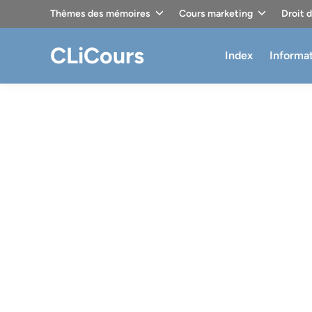
Skip
Thèmes des mémoires
Cours marketing
Droit 
to
content
CLiCours
Index
Informa