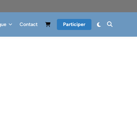
que
Contact
Participer