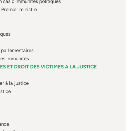
n cas d’immunités politiques
u Premier ministre
iques
 parlementaires
des immunités
ES ET DROIT DES VICTIMES A LA JUSTICE
r à la justice
ustice
tance