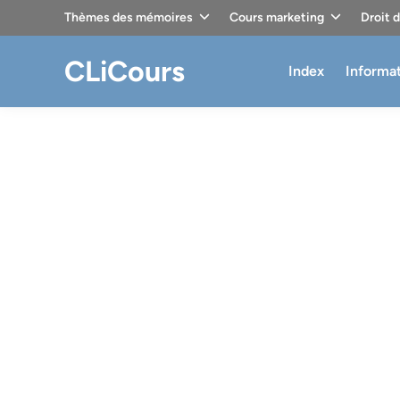
Skip
Thèmes des mémoires
Cours marketing
Droit 
to
content
CLiCours
Index
Informa