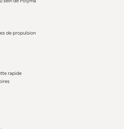
u sein de Polyma
pes de propulsion
ette rapide
oires