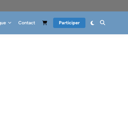
que
Contact
Participer