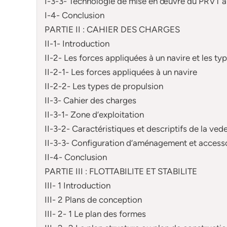
I-3-3- Technologie de mise en œuvre du PRVT a
I-4- Conclusion
PARTIE II : CAHIER DES CHARGES
II-1- Introduction
II-2- Les forces appliquées à un navire et les ty
II-2-1- Les forces appliquées à un navire
II-2-2- Les types de propulsion
II-3- Cahier des charges
II-3-1- Zone d’exploitation
II-3-2- Caractéristiques et descriptifs de la ved
II-3-3- Configuration d’aménagement et access
II-4- Conclusion
PARTIE III : FLOTTABILITE ET STABILITE
III- 1 Introduction
III- 2 Plans de conception
III- 2- 1 Le plan des formes