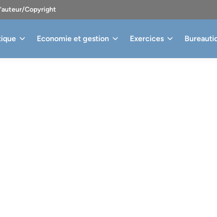
d’auteur/Copyright
tique
Economie et gestion
Exercices
Bureauti