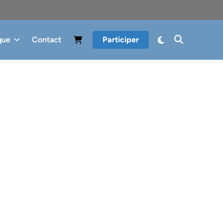
que
Contact
Participer