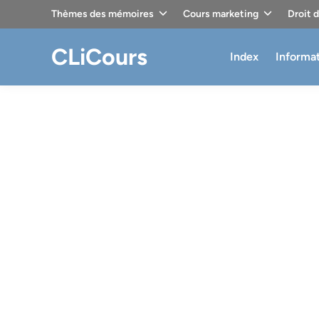
Skip
Thèmes des mémoires
Cours marketing
Droit 
to
content
CLiCours
Index
Informa