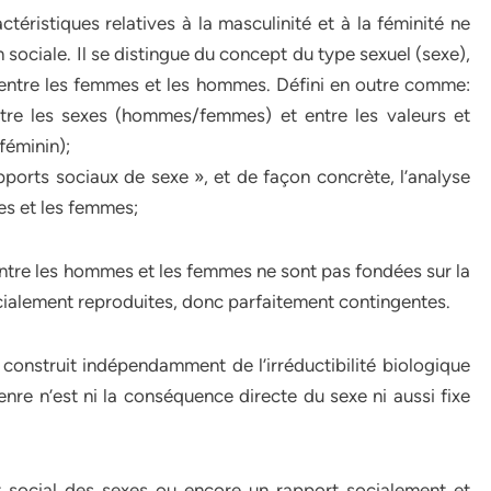
téristiques relatives à la masculinité et à la féminité ne
n sociale. Il se distingue du concept du type sexuel (sexe),
s entre les femmes et les hommes. Défini en outre comme:
ntre les sexes (hommes/femmes) et entre les valeurs et
féminin);
ports sociaux de sexe », et de façon concrète, l’analyse
mes et les femmes;
ntre les hommes et les femmes ne sont pas fondées sur la
cialement reproduites, donc parfaitement contingentes.
construit indépendamment de l’irréductibilité biologique
enre n’est ni la conséquence directe du sexe ni aussi fixe
rt social des sexes ou encore un rapport socialement et