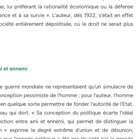
e, lui préférant la rationalité économique ou la défense
nce et à sa survie ». L’auteur, dès 1922, s’était en effet
ociété entièrement dépolitisée, où le droit ne serait plus
mi et ennemi
de guerre mondiale ne représentaient qu’un simulacre de
onception pessimiste de l’homme ; pour l’auteur, l’homme
n quelque sorte permettre de fonder l’autorité de l’Etat.
’eau qui dort. « Sa conception du politique écarte l’idéal
inction entre ami et ennemi, qui permet de distinguer la
on « exprime le degré extrême d’union et de désunion,
e que l’ennemi politique a été mis de coté par la pensée