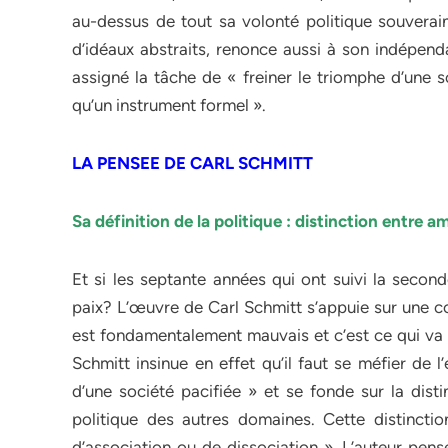
au-dessus de tout sa volonté politique souverain
d’idéaux abstraits, renonce aussi à son indépenda
assigné la tâche de « freiner le triomphe d’une s
qu’un instrument formel ».
LA PENSEE DE CARL SCHMITT
Sa définition de la politique : distinction entre a
Et si les septante années qui ont suivi la secon
paix? L’œuvre de Carl Schmitt s’appuie sur une c
est fondamentalement mauvais et c’est ce qui va e
Schmitt insinue en effet qu’il faut se méfier de l
d’une société pacifiée » et se fonde sur la dist
politique des autres domaines. Cette distincti
d’association ou de dissociation ». L’auteur pens