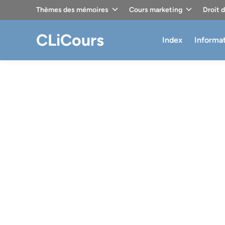
Skip
Thèmes des mémoires
Cours marketing
Droit 
to
content
CLiCours
Index
Informa