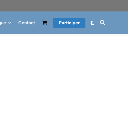
que
Contact
Participer