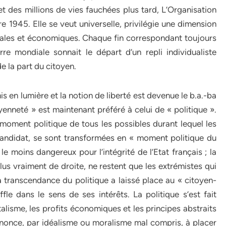
et des millions de vies fauchées plus tard, L’Organisation
e 1945. Elle se veut universelle, privilégie une dimension
ciales et économiques. Chaque fin correspondant toujours
e mondiale sonnait le départ d’un repli individualiste
e la part du citoyen.
s en lumière et la notion de liberté est devenue le b.a.-ba
enneté » est maintenant préféré à celui de « politique ».
oment politique de tous les possibles durant lequel les
r candidat, se sont transformées en « moment politique du
 le moins dangereux pour l’intégrité de l’Etat français ; la
lus vraiment de droite, ne restent que les extrémistes qui
La transcendance du politique a laissé place au « citoyen-
ffle dans le sens de ses intérêts. La politique s’est fait
talisme, les profits économiques et les principes abstraits
enonce, par idéalisme ou moralisme mal compris, à placer