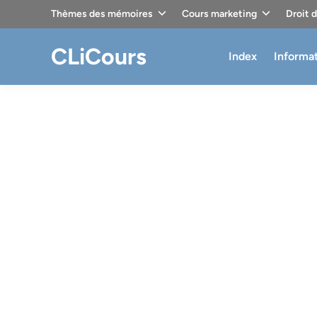
Skip
Thèmes des mémoires
Cours marketing
Droit 
to
content
CLiCours
Index
Informa