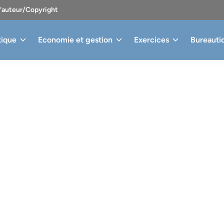
d’auteur/Copyright
tique
Economie et gestion
Exercices
Bureauti