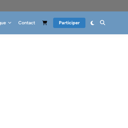
que
Contact
Participer