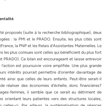
entalité
lité proposés (suite à la recherche bibliographique), deux
gées : la PMI et le PRADO. Ensuite, les plus cités sont
tFrance, la PNP et les Relais d’Assistantes Maternelles. Le
ons les plus connues sont celles qui bénéficient du plus fort
I et PRADO). Ce bilan est encourageant et laisse entrevoir
 l’action est poursuivie voire amplifiée. Une plus grande
urs intérêts pourrait permettre d’orienter davantage de
té ainsi que celles de leurs enfants. Peut-être serait-il
 de réaliser des économies d’échelle, donc financières?
ages-femmes, il semble que ce serait au détriment de
es orientant leurs patientes vers des structures locales,
ar celles-ci. Par ailleurs, la systématisation de séances