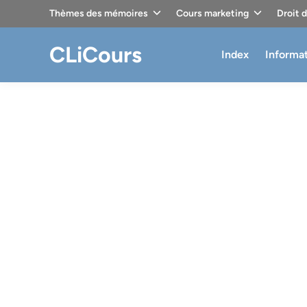
Skip
Thèmes des mémoires
Cours marketing
Droit 
to
content
CLiCours
Index
Informa