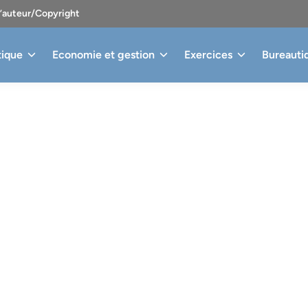
d’auteur/Copyright
tique
Economie et gestion
Exercices
Bureauti