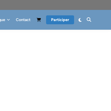
que
Contact
Participer