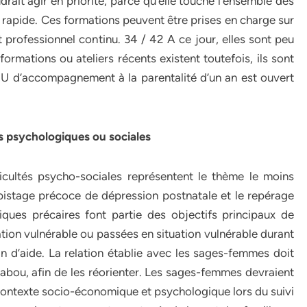
udrait agir en priorité, parce qu’elle touche l’ensemble des
 rapide. Ces formations peuvent être prises en charge sur
 professionnel continu. 34 / 42 A ce jour, elles sont peu
mations ou ateliers récents existent toutefois, ils sont
DU d’accompagnement à la parentalité d’un an est ouvert
és psychologiques ou sociales
fficultés psycho-sociales représentent le thème le moins
épistage précoce de dépression postnatale et le repérage
ques précaires font partie des objectifs principaux de
tion vulnérable ou passées en situation vulnérable durant
n d’aide. La relation établie avec les sages-femmes doit
 tabou, afin de les réorienter. Les sages-femmes devraient
contexte socio-économique et psychologique lors du suivi