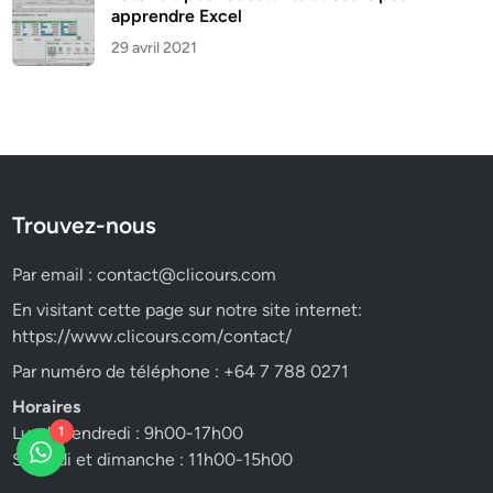
apprendre Excel
29 avril 2021
Trouvez-nous
Par email :
contact@clicours.com
En visitant cette page sur notre site internet:
https://www.clicours.com/contact/
Par numéro de téléphone : +64 7 788 0271
Horaires
Lundi-vendredi : 9h00-17h00
1
Samedi et dimanche : 11h00-15h00