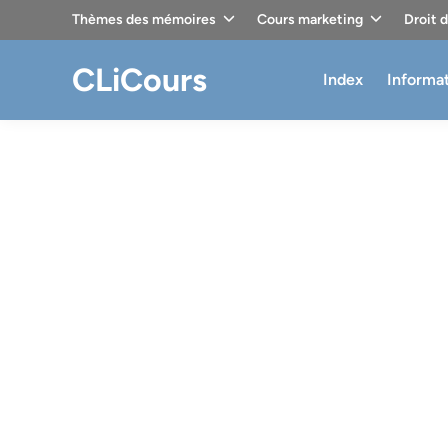
Skip
Thèmes des mémoires
Cours marketing
Droit 
to
content
CLiCours
Index
Informa