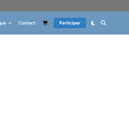
que
Contact
Participer