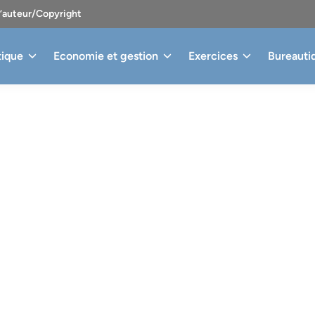
d’auteur/Copyright
tique
Economie et gestion
Exercices
Bureauti