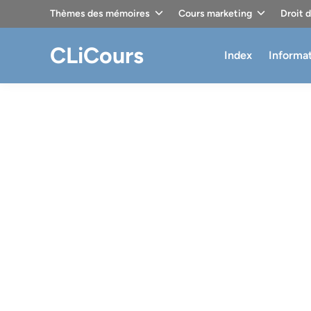
Skip
Thèmes des mémoires
Cours marketing
Droit 
to
content
CLiCours
Index
Informa