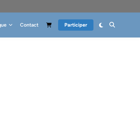
que
Contact
Participer