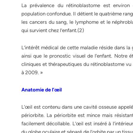
La prévalence du rétinoblastome est enviro
population confondue. Il détient le quatrième ran
les cancers du sang, le lymphome et le néphrobla
qui survient chez l’enfant.(2)
L’intérêt médical de cette maladie réside dans la 
ainsi que le pronostic visuel de l’enfant. Notre 
cliniques et thérapeutiques du rétinoblastome v
à 2009. »
Anatomie de l’œil
L’œil est contenu dans une cavité osseuse appelée
périorbite. La périorbite est mince mais résistan
facilement décollable. L’œil est inséré à l’intéri
du globe oculaire et séparé de l’orbite par un tis