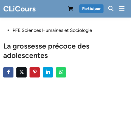
Skip
CLiCours
Mai
Participer
to
Men
content
Posted
PFE Sciences Humaines et Sociologie
in
La grossesse précoce des
adolescentes