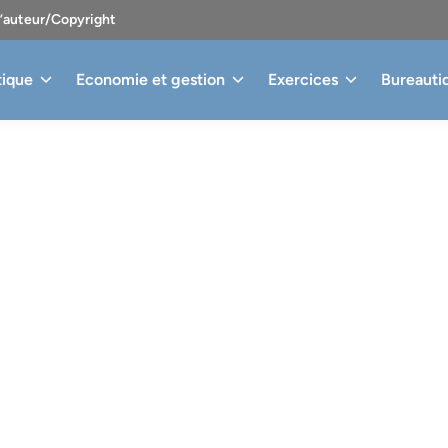
d’auteur/Copyright
tique
Economie et gestion
Exercices
Bureauti