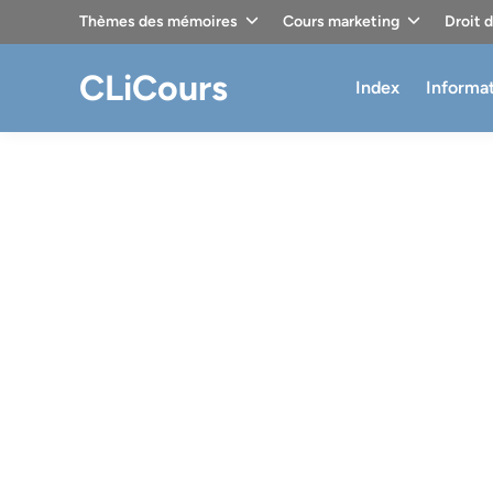
Skip
Thèmes des mémoires
Cours marketing
Droit 
to
content
CLiCours
Index
Informa