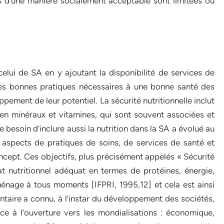
és d’une manière socialement acceptable sont limitées ou
elui de SA en y ajoutant la disponibilité de services de
des bonnes pratiques nécessaires à une bonne santé des
ement de leur potentiel. La sécurité nutritionnelle inclut
 en minéraux et vitamines, qui sont souvent associées et
esoin d’inclure aussi la nutrition dans la SA a évolué au
des aspects de pratiques de soins, de services de santé et
oncept. Ces objectifs, plus précisément appelés « Sécurité
at nutritionnel adéquat en termes de protéines, énergie,
nage à tous moments [IFPRI, 1995,12] et cela est ainsi
entaire a connu, à l’instar du développement des sociétés,
nce à l’ouverture vers les mondialisations : économique,