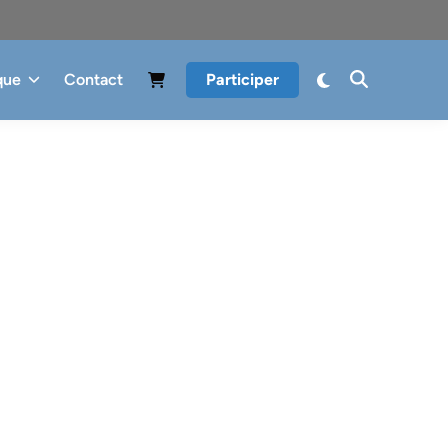
que
Contact
Participer