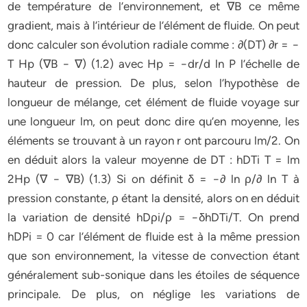
de température de l’environnement, et ∇B ce même
gradient, mais à l’intérieur de l’élément de fluide. On peut
donc calculer son évolution radiale comme : ∂(DT) ∂r = −
T Hp (∇B − ∇) (1.2) avec Hp = −dr/d ln P l’échelle de
hauteur de pression. De plus, selon l’hypothèse de
longueur de mélange, cet élément de fluide voyage sur
une longueur lm, on peut donc dire qu’en moyenne, les
éléments se trouvant à un rayon r ont parcouru lm/2. On
en déduit alors la valeur moyenne de DT : hDTi T = lm
2Hp (∇ − ∇B) (1.3) Si on définit δ = −∂ ln ρ/∂ ln T à
pression constante, ρ étant la densité, alors on en déduit
la variation de densité hDρi/ρ = −δhDTi/T. On prend
hDPi = 0 car l’élément de fluide est à la même pression
que son environnement, la vitesse de convection étant
généralement sub-sonique dans les étoiles de séquence
principale. De plus, on néglige les variations de