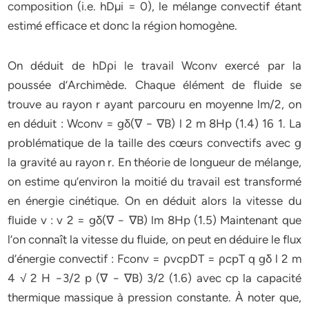
composition (i.e. hDµi = 0), le mélange convectif étant
estimé efficace et donc la région homogène.
On déduit de hDρi le travail Wconv exercé par la
poussée d’Archimède. Chaque élément de fluide se
trouve au rayon r ayant parcouru en moyenne lm/2, on
en déduit : Wconv = gδ(∇ − ∇B) l 2 m 8Hp (1.4) 16 1. La
problématique de la taille des cœurs convectifs avec g
la gravité au rayon r. En théorie de longueur de mélange,
on estime qu’environ la moitié du travail est transformé
en énergie cinétique. On en déduit alors la vitesse du
fluide v : v 2 = gδ(∇ − ∇B) lm 8Hp (1.5) Maintenant que
l’on connaît la vitesse du fluide, on peut en déduire le flux
d’énergie convectif : Fconv = ρvcpDT = ρcpT q gδ l 2 m
4 √ 2 H −3/2 p (∇ − ∇B) 3/2 (1.6) avec cp la capacité
thermique massique à pression constante. À noter que,