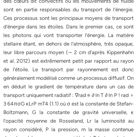
des cœurs dit convectifs où les mouvements de fluide
sont en partie responsables du transport de l’énergie.
Ces processus sont les principaux moyens de transport
d’énergie dans les étoiles. Dans le premier cas, ce sont
les photons qui vont transporter l’énergie. La matière
stellaire étant, en dehors de l’atmosphère, très opaque,
leur libre parcours moyen (∼ 2 cm d’après Kippenhahn
et al. 2012) est extrêmement petit par rapport au rayon
de l’étoile. Le transport par rayonnement est donc
généralement modélisé comme un processus diffusif. On
en déduit le gradient de température dans un cas de
transport uniquement radiatif : ∇rad ≡ ∂ ln T ∂ ln P ! rad =
3 64πσG κLrP mT4 (1.1) où σ est la constante de Stefan-
Boltzmann, G la constante de gravité universelle, κ
l’opacité moyenne de Rosseland, Lr la luminosité au
rayon considéré, P la pression, m la masse contenue