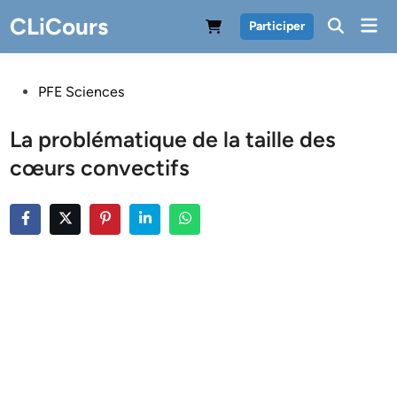
Skip
CLiCours
Mai
Participer
to
Men
content
Posted
PFE Sciences
in
La problématique de la taille des
cœurs convectifs