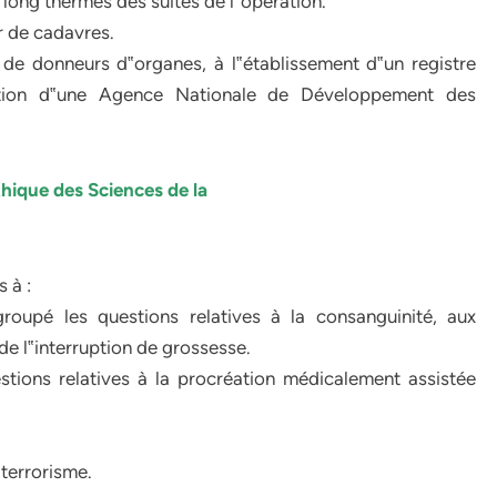
 long thermes des suites de l‟opération.
r de cadavres.
de donneurs d‟organes, à l‟établissement d‟un registre
ation d‟une Agence Nationale de Développement des
hique des Sciences de la
 à :
upé les questions relatives à la consanguinité, aux
e l‟interruption de grossesse.
ions relatives à la procréation médicalement assistée
terrorisme.