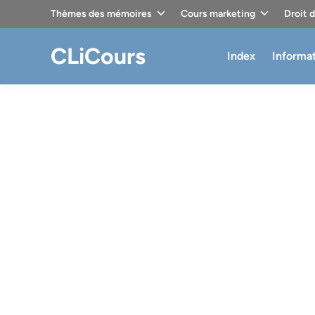
Skip
Thèmes des mémoires
Cours marketing
Droit 
to
content
CLiCours
Index
Informa