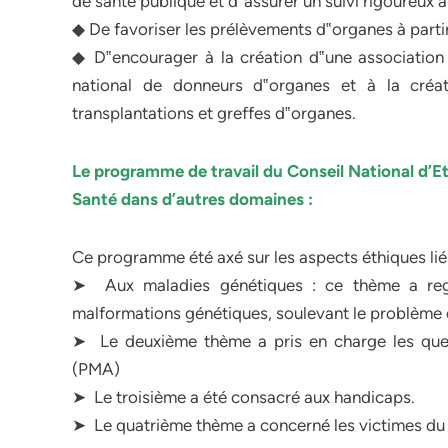
de santé publique et d‟assurer un suivi rigoureux à
◆ De favoriser les prélèvements d‟organes à parti
◆ D‟encourager à la création d‟une association 
national de donneurs d‟organes et à la cré
transplantations et greffes d‟organes.
Le programme de travail du Conseil National d’Et
Santé dans d’autres domaines :
Ce programme été axé sur les aspects éthiques liés
➤ Aux maladies génétiques : ce thème a regro
malformations génétiques, soulevant le problème d
➤ Le deuxième thème a pris en charge les quest
(PMA)
➤ Le troisième a été consacré aux handicaps.
➤ Le quatrième thème a concerné les victimes du 