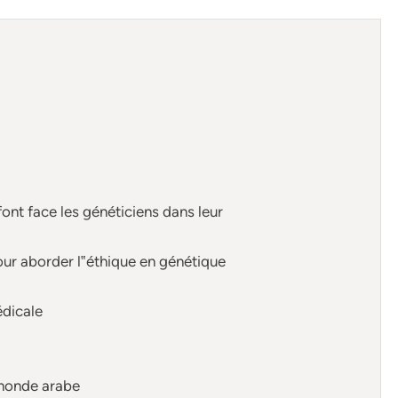
ont face les généticiens dans leur
our aborder l‟éthique en génétique
édicale
e monde arabe