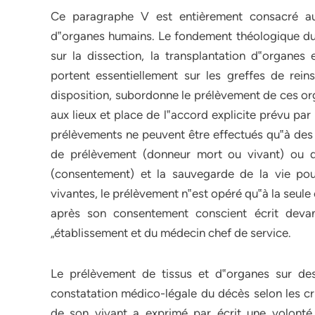
Ce paragraphe V est entièrement consacré au
d‟organes humains. Le fondement théologique du t
sur la dissection, la transplantation d‟organe
portent essentiellement sur les greffes de reins
disposition, subordonne le prélèvement de ces or
aux lieux et place de l‟accord explicite prévu par 
prélèvements ne peuvent être effectués qu‟à des 
de prélèvement (donneur mort ou vivant) ou de
(consentement) et la sauvegarde de la vie pour
vivantes, le prélèvement n‟est opéré qu‟à la seule
après son consentement conscient écrit deva
„établissement et du médecin chef de service.
Le prélèvement de tissus et d‟organes sur de
constatation médico-légale du décès selon les cri
de son vivant a exprimé par écrit une volonté 