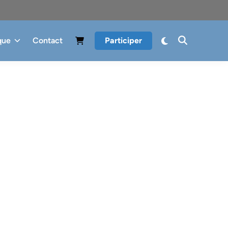
que
Contact
Participer