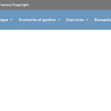
d’auteur/Copyright
tique
Economie et gestion
Exercices
Bureauti