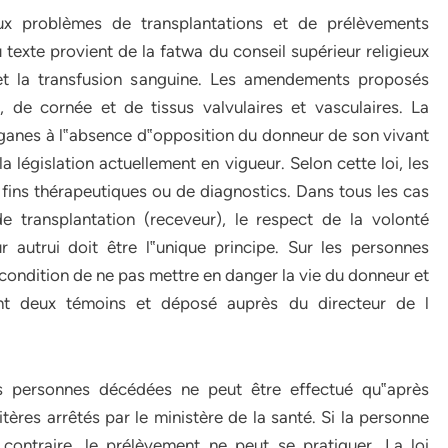
x problèmes de transplantations et de prélèvements
exte provient de la fatwa du conseil supérieur religieux
s et la transfusion sanguine. Les amendements proposés
, de cornée et de tissus valvulaires et vasculaires. La
ganes à l‟absence d‟opposition du donneur de son vivant
la législation actuellement en vigueur. Selon cette loi, les
fins thérapeutiques ou de diagnostics. Dans tous les cas
 transplantation (receveur), le respect de la volonté
 autrui doit être l‟unique principe. Sur les personnes
 condition de ne pas mettre en danger la vie du donneur et
nt deux témoins et déposé auprès du directeur de l
s personnes décédées ne peut être effectué qu‟après
tères arrêtés par le ministère de la santé. Si la personne
contraire, le prélèvement ne peut se pratiquer. La loi